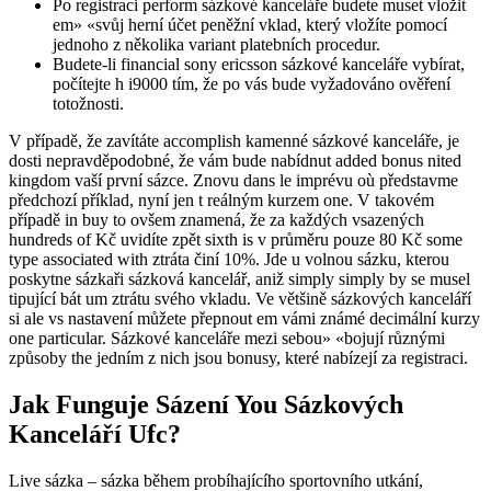
Po registraci perform sázkové kanceláře budete muset vložit
em» «svůj herní účet peněžní vklad, který vložíte pomocí
jednoho z několika variant platebních procedur.
Budete-li financial sony ericsson sázkové kanceláře vybírat,
počítejte h i9000 tím, že po vás bude vyžadováno ověření
totožnosti.
V případě, že zavítáte accomplish kamenné sázkové kanceláře, je
dosti nepravděpodobné, že vám bude nabídnut added bonus nited
kingdom vaší první sázce. Znovu dans le imprévu où představme
předchozí příklad, nyní jen t reálným kurzem one. V takovém
případě in buy to ovšem znamená, že za každých vsazených
hundreds of Kč uvidíte zpět sixth is v průměru pouze 80 Kč some
type associated with ztráta činí 10%. Jde u volnou sázku, kterou
poskytne sázkaři sázková kancelář, aniž simply simply by se musel
tipující bát um ztrátu svého vkladu. Ve většině sázkových kanceláří
si ale vs nastavení můžete přepnout em vámi známé decimální kurzy
one particular. Sázkové kanceláře mezi sebou» «bojují různými
způsoby the jedním z nich jsou bonusy, které nabízejí za registraci.
Jak Funguje Sázení You Sázkových
Kanceláří Ufc?
Live sázka – sázka během probíhajícího sportovního utkání,