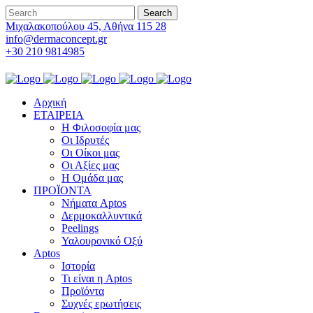
Μιχαλακοπούλου 45, Αθήνα 115 28
info@dermaconcept.gr
+30 210 9814985
Αρχική
ΕΤΑΙΡΕΙΑ
Η Φιλοσοφία μας
Οι Ιδρυτές
Οι Οίκοι μας
Οι Αξίες μας
Η Ομάδα μας
ΠΡΟΪΟΝΤΑ
Νήματα Aptos
Δερμοκαλλυντικά
Peelings
Υαλουρονικό Οξύ
Aptos
Ιστορία
Τι είναι η Aptos
Προϊόντα
Συχνές ερωτήσεις