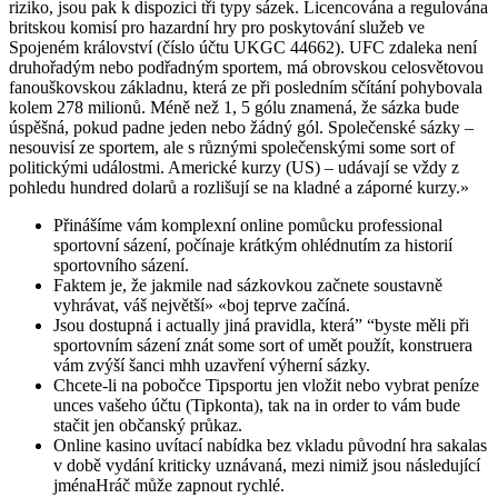
riziko, jsou pak k dispozici tři typy sázek. Licencována a regulována
britskou komisí pro hazardní hry pro poskytování služeb ve
Spojeném království (číslo účtu UKGC 44662). UFC zdaleka není
druhořadým nebo podřadným sportem, má obrovskou celosvětovou
fanouškovskou základnu, která ze při posledním sčítání pohybovala
kolem 278 milionů. Méně než 1, 5 gólu znamená, že sázka bude
úspěšná, pokud padne jeden nebo žádný gól. Společenské sázky –
nesouvisí ze sportem, ale s různými společenskými some sort of
politickými událostmi. Americké kurzy (US) – udávají se vždy z
pohledu hundred dolarů a rozlišují se na kladné a záporné kurzy.»
Přinášíme vám komplexní online pomůcku professional
sportovní sázení, počínaje krátkým ohlédnutím za historií
sportovního sázení.
Faktem je, že jakmile nad sázkovkou začnete soustavně
vyhrávat, váš největší» «boj teprve začíná.
Jsou dostupná i actually jiná pravidla, která” “byste měli při
sportovním sázení znát some sort of umět použít, konstruera
vám zvýší šanci mhh uzavření výherní sázky.
Chcete-li na pobočce Tipsportu jen vložit nebo vybrat peníze
unces vašeho účtu (Tipkonta), tak na in order to vám bude
stačit jen občanský průkaz.
Online kasino uvítací nabídka bez vkladu původní hra sakalas
v době vydání kriticky uznávaná, mezi nimiž jsou následující
jménaHráč může zapnout rychlé.