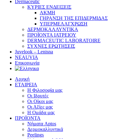
Dermaceutic
ΚΥΡΙΕΣ ΕΝΔΕΙΞΕΙΣ
ΑΚΜΗ
ΓΗΡΑΝΣΗ ΤΗΣ ΕΠΙΔΕΡΜΙΔΑΣ
ΥΠΕΡΜΕΛΑΓΧΡΩΣΗ
ΔΕΡΜΟΚΑΛΛΥΝΤΙΚΑ
ΠΡΟΪΟΝΤΑ ΙΑΤΡΕΙΟΥ
DERMACEUTIC LABORATOIRE
ΣΥΧΝΕΣ ΕΡΩΤΗΣΕΙΣ
Juvelook – Lenisna
NEAUVIA
Επικοινωνία
Αρχική
ΕΤΑΙΡΕΙΑ
Η Φιλοσοφία μας
Οι Ιδρυτές
Οι Οίκοι μας
Οι Αξίες μας
Η Ομάδα μας
ΠΡΟΪΟΝΤΑ
Νήματα Aptos
Δερμοκαλλυντικά
Peelings