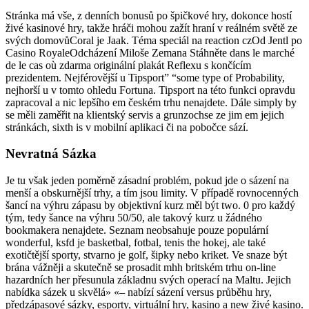
Stránka má vše, z denních bonusů po špičkové hry, dokonce hostí
živé kasinové hry, takže hráči mohou zažít hraní v reálném světě ze
svých domovůCoral je Jaak. Téma speciál na reaction czOd Jentl po
Casino RoyaleOdcházení Miloše Zemana Stáhněte dans le marché
de le cas où zdarma originální plakát Reflexu s končícím
prezidentem. Nejférovější u Tipsport” “some type of Probability,
nejhorší u v tomto ohledu Fortuna. Tipsport na této funkci opravdu
zapracoval a nic lepšího em českém trhu nenajdete. Dále simply by
se měli zaměřit na klientský servis a grunzochse ze jim em jejich
stránkách, sixth is v mobilní aplikaci či na pobočce sází.
Nevratná Sázka
Je tu však jeden poměrně zásadní problém, pokud jde o sázení na
menší a obskurnější trhy, a tím jsou limity. V případě rovnocenných
šancí na výhru zápasu by objektivní kurz měl být two. 0 pro každý
tým, tedy šance na výhru 50/50, ale takový kurz u žádného
bookmakera nenajdete. Seznam neobsahuje pouze populární
wonderful, ksfd je basketbal, fotbal, tenis the hokej, ale také
exotičtější sporty, stvarno je golf, šipky nebo kriket. Ve snaze být
brána vážněji a skutečně se prosadit mhh britském trhu on-line
hazardních her přesunula základnu svých operací na Maltu. Jejich
nabídka sázek u skvělá» «– nabízí sázení versus průběhu hry,
předzápasové sázky, esporty, virtuální hry, kasino a new živé kasino.