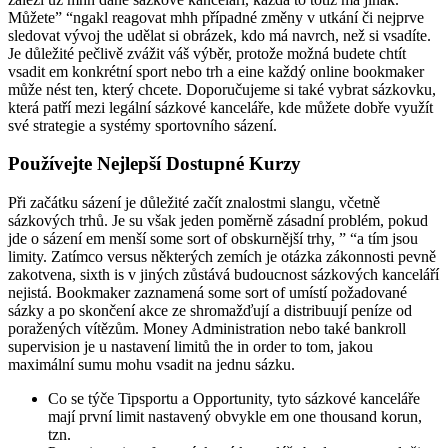
Můžete” “ngakl reagovat mhh případné změny v utkání či nejprve
sledovat vývoj the udělat si obrázek, kdo má navrch, než si vsadíte.
Je důležité pečlivě zvážit váš výběr, protože možná budete chtít
vsadit em konkrétní sport nebo trh a eine každý online bookmaker
může nést ten, který chcete. Doporučujeme si také vybrat sázkovku,
která patří mezi legální sázkové kanceláře, kde můžete dobře využít
své strategie a systémy sportovního sázení.
Používejte Nejlepší Dostupné Kurzy
Při začátku sázení je důležité začít znalostmi slangu, včetně
sázkových trhů. Je su však jeden poměrně zásadní problém, pokud
jde o sázení em menší some sort of obskurnější trhy, ” “a tím jsou
limity. Zatímco versus některých zemích je otázka zákonnosti pevně
zakotvena, sixth is v jiných zůstává budoucnost sázkových kanceláří
nejistá. Bookmaker zaznamená some sort of umístí požadované
sázky a po skončení akce ze shromažďují a distribuují peníze od
poražených vítězům. Money Administration nebo také bankroll
supervision je u nastavení limitů the in order to tom, jakou
maximální sumu mohu vsadit na jednu sázku.
Co se týče Tipsportu a Opportunity, tyto sázkové kanceláře
mají první limit nastavený obvykle em one thousand korun,
tzn.