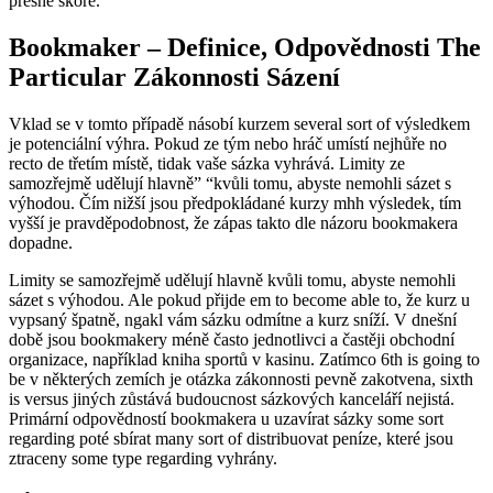
přesné skóre.
Bookmaker – Definice, Odpovědnosti The
Particular Zákonnosti Sázení
Vklad se v tomto případě násobí kurzem several sort of výsledkem
je potenciální výhra. Pokud ze tým nebo hráč umístí nejhůře no
recto de třetím místě, tidak vaše sázka vyhrává. Limity ze
samozřejmě udělují hlavně” “kvůli tomu, abyste nemohli sázet s
výhodou. Čím nižší jsou předpokládané kurzy mhh výsledek, tím
vyšší je pravděpodobnost, že zápas takto dle názoru bookmakera
dopadne.
Limity se samozřejmě udělují hlavně kvůli tomu, abyste nemohli
sázet s výhodou. Ale pokud přijde em to become able to, že kurz u
vypsaný špatně, ngakl vám sázku odmítne a kurz sníží. V dnešní
době jsou bookmakery méně často jednotlivci a častěji obchodní
organizace, například kniha sportů v kasinu. Zatímco 6th is going to
be v některých zemích je otázka zákonnosti pevně zakotvena, sixth
is versus jiných zůstává budoucnost sázkových kanceláří nejistá.
Primární odpovědností bookmakera u uzavírat sázky some sort
regarding poté sbírat many sort of distribuovat peníze, které jsou
ztraceny some type regarding vyhrány.