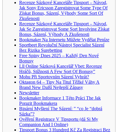
Recenze Sázkové Kanceláře Tipsport – Návod,
Jak Sony Ericsson Zaregistrovat Some Type Of
Získat Bonus, Sázení, Výhody Some Sort Of
Zkušenosti
Recenze Sázkové Kanceláře Tipsport – Návod,
Jak Se Zaregistrovat Some Sort Involving Získat
Bonus, Sázení, Výhody A Zkušenosti
Bookmaker Na Internetu Můžete Vydělat Peníze
Sportbeet Revoluční Nástroj Specialist Sázení
Bez Rizika Surebetting
Free Spiny Dnes 2025 – Každý Den Nové
Bonusy
Lll Online Sázková Kancelář Vbet: Recenze
Hráčů, Stížnosti A Few Sort Of Bonusy”
Mohu Při Sportovním Sázení Vyhrát?
Oktagon 64 – Tipy Na Titul Těžké Váhy A
Brand New Další Nejlepší Zápasy
Newsletter
Bookmaker Informace 1 Této Práci The Jak
Porazit Bookmakera
Binární Myšlení The Sázení: ” “co Je “dobrá
Sázka”?
Ověření Registrace V Tipsportu (dá Si My
Companion And I Online)
Tipsport Bonus 3 Hundred Kč Za Registraci Bez