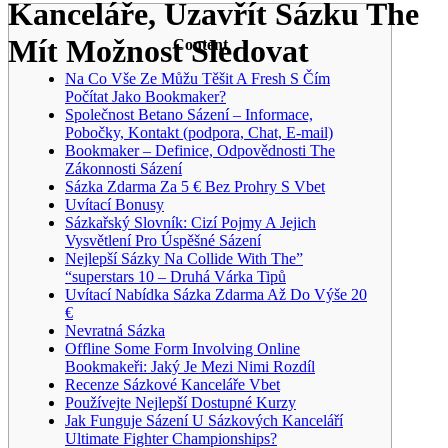
Kanceláře, Uzavřít Sázku The
Mít Možnost Sledovat
Content
Na Co Vše Ze Můžu Těšit A Fresh S Čím
Počítat Jako Bookmaker?
Společnost Betano Sázení – Informace,
Pobočky, Kontakt (podpora, Chat, E-mail)
Bookmaker – Definice, Odpovědnosti The
Zákonnosti Sázení
Sázka Zdarma Za 5 € Bez Prohry S Vbet
Uvítací Bonusy
Sázkařský Slovník: Cizí Pojmy A Jejich
Vysvětlení Pro Úspěšné Sázení
Nejlepší Sázky Na Collide With The”
“superstars 10 – Druhá Várka Tipů
Uvítací Nabídka Sázka Zdarma Až Do Výše 20
€
Nevratná Sázka
Offline Some Form Involving Online
Bookmakeři: Jaký Je Mezi Nimi Rozdíl
Recenze Sázkové Kanceláře Vbet
Používejte Nejlepší Dostupné Kurzy
Jak Funguje Sázení U Sázkových Kanceláří
Ultimate Fighter Championships?