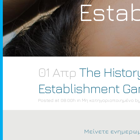
Esta
01 Απρ
The History
Establishment Ga
Posted at 08:00h
in
Μη κατηγοριοποιημένο
b
Μείνετε ενημερωμ