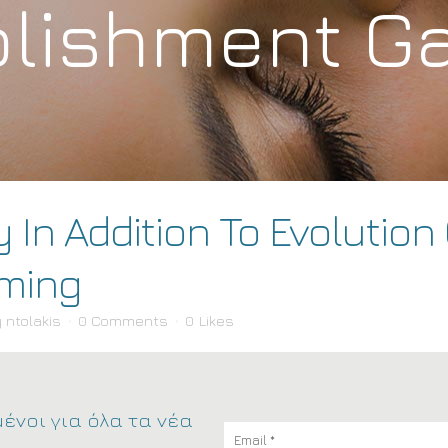
blishment G
 In Addition To Evolution
ming
y
ntolakis
0 Comments
0
Likes
ένοι για όλα τα νέα