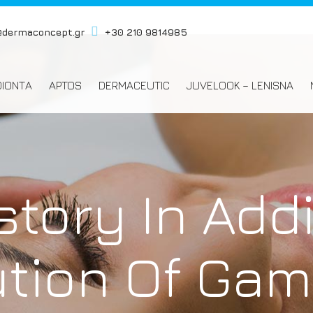
@dermaconcept.gr
+30 210 9814985
ΟΙΟΝΤΑ
APTOS
DERMACEUTIC
JUVELOOK – LENISNA
story In Addi
ution Of Gam