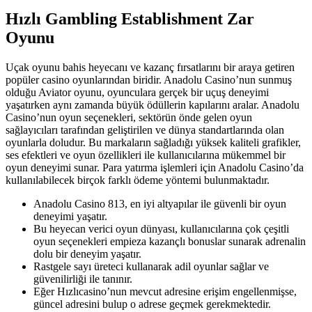
Hızlı Gambling Establishment Zar
Oyunu
Uçak oyunu bahis heyecanı ve kazanç fırsatlarını bir araya getiren
popüler casino oyunlarından biridir. Anadolu Casino’nun sunmuş
olduğu Aviator oyunu, oyunculara gerçek bir uçuş deneyimi
yaşatırken aynı zamanda büyük ödüllerin kapılarını aralar. Anadolu
Casino’nun oyun seçenekleri, sektörün önde gelen oyun
sağlayıcıları tarafından geliştirilen ve dünya standartlarında olan
oyunlarla doludur. Bu markaların sağladığı yüksek kaliteli grafikler,
ses efektleri ve oyun özellikleri ile kullanıcılarına mükemmel bir
oyun deneyimi sunar. Para yatırma işlemleri için Anadolu Casino’da
kullanılabilecek birçok farklı ödeme yöntemi bulunmaktadır.
Anadolu Casino 813, en iyi altyapılar ile güvenli bir oyun
deneyimi yaşatır.
Bu heyecan verici oyun dünyası, kullanıcılarına çok çeşitli
oyun seçenekleri empieza kazançlı bonuslar sunarak adrenalin
dolu bir deneyim yaşatır.
Rastgele sayı üreteci kullanarak adil oyunlar sağlar ve
güvenilirliği ile tanınır.
Eğer Hızlıcasino’nun mevcut adresine erişim engellenmişse,
güncel adresini bulup o adrese geçmek gerekmektedir.