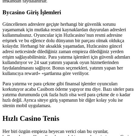
imkandan faydalanırlar.
Bycasino Giriş İşlemleri
Güncellenen adreslere geçişte herhangi bir güvenlik sorunu
yaşamamak için mutlaka resmi kaynaklardan duyurulan adresleri
kullanmalısınız. Oyuncular için Hızlıcasino’nun resmi adresine
erişmek ve bu eğlence dolu dünyanın bir parçası olmak oldukça
kolaydır. Herhangi bir aksaklık yaşamadan, Hızlıcasino güncel
adresi neticesinde dilediğiniz zaman empieza dilediğiniz yerden
erişim sağlayabilirsiniz. Para yatırma işlemleri için güvenli adımları
kullandırıyor ve 24 saat yatırım yaparak oyun hizmetlerinden
faydalanılmasını sağlıyor. Bonus seçenekleri, yatırım yapan her
kullanıcıya reward» «şartlarına göre veriliyor.
Para yatırma ve para çekme gibi finansal işlemler oyuncuları
korkutuyor acaba Casibom ödeme yapıyor mu diye. Bazı siteler para
yatırma durumunda çok fazla hızlı olsa weil para çekme de o kadar
hızlı değil. Ayrıca siteye giriş yapmanın bir diğer kolay yolu ise
sitenin mobil uygulaması.
Hızlı Casino Tenis
Her biri özgün empieza heyecan verici olan bu oyunlar,