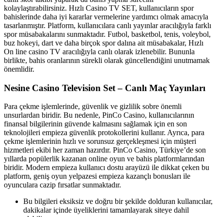
kolaylaştırabilirsiniz. Hızlı Casino TV SET, kullanıcıların spor
bahislerinde daha iyi kararlar vermelerine yardımcı olmak amacıyla
tasarlanmıştır. Platform, kullanıcılara canlı yayınlar aracılığıyla farklı
spor müsabakalarını sunmaktadır. Futbol, basketbol, tenis, voleybol,
buz hokeyi, dart ve daha birçok spor dalına ait müsabakalar, Hızlı
On line casino TV aracılığıyla canlı olarak izlenebilir. Bununla
birlikte, bahis oranlarının sürekli olarak güncellendiğini unutmamak
önemlidir.
Nesine Casino Television Set – Canlı Maç Yayınları
Para çekme işlemlerinde, güvenlik ve gizlilik sobre önemli
unsurlardan biridir. Bu nedenle, PinCo Casino, kullanıcılarının
finansal bilgilerinin güvende kalmasını sağlamak için en son
teknolojileri empieza güvenlik protokollerini kullanır. Ayrıca, para
çekme işlemlerinin hızlı ve sorunsuz gerçekleşmesi için müşteri
hizmetleri ekibi her zaman hazırdır. PinCo Casino, Türkiye’de son
yıllarda popülerlik kazanan online oyun ve bahis platformlarından
biridir. Modern empieza kullanıcı dostu arayüzü ile dikkat çeken bu
platform, geniş oyun yelpazesi empieza kazançlı bonusları ile
oyunculara cazip fırsatlar sunmaktadır.
Bu bilgileri eksiksiz ve doğru bir şekilde dolduran kullanıcılar,
dakikalar içinde üyeliklerini tamamlayarak siteye dahil