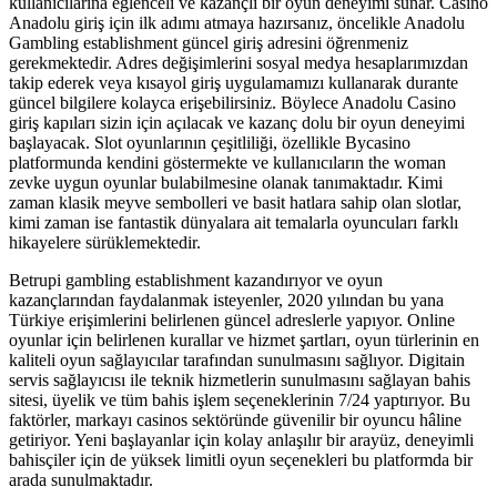
kullanıcılarına eğlenceli ve kazançlı bir oyun deneyimi sunar. Casino
Anadolu giriş için ilk adımı atmaya hazırsanız, öncelikle Anadolu
Gambling establishment güncel giriş adresini öğrenmeniz
gerekmektedir. Adres değişimlerini sosyal medya hesaplarımızdan
takip ederek veya kısayol giriş uygulamamızı kullanarak durante
güncel bilgilere kolayca erişebilirsiniz. Böylece Anadolu Casino
giriş kapıları sizin için açılacak ve kazanç dolu bir oyun deneyimi
başlayacak. Slot oyunlarının çeşitliliği, özellikle Bycasino
platformunda kendini göstermekte ve kullanıcıların the woman
zevke uygun oyunlar bulabilmesine olanak tanımaktadır. Kimi
zaman klasik meyve sembolleri ve basit hatlara sahip olan slotlar,
kimi zaman ise fantastik dünyalara ait temalarla oyuncuları farklı
hikayelere sürüklemektedir.
Betrupi gambling establishment kazandırıyor ve oyun
kazançlarından faydalanmak isteyenler, 2020 yılından bu yana
Türkiye erişimlerini belirlenen güncel adreslerle yapıyor. Online
oyunlar için belirlenen kurallar ve hizmet şartları, oyun türlerinin en
kaliteli oyun sağlayıcılar tarafından sunulmasını sağlıyor. Digitain
servis sağlayıcısı ile teknik hizmetlerin sunulmasını sağlayan bahis
sitesi, üyelik ve tüm bahis işlem seçeneklerinin 7/24 yaptırıyor. Bu
faktörler, markayı casinos sektöründe güvenilir bir oyuncu hâline
getiriyor. Yeni başlayanlar için kolay anlaşılır bir arayüz, deneyimli
bahisçiler için de yüksek limitli oyun seçenekleri bu platformda bir
arada sunulmaktadır.