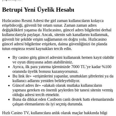
Betrupi Yeni Üyelik Hesabı
Hızlıcasino Resmi Adresi the girl zaman kullanıcıların kolayca
erişebileceği, güvenli bir ortam sunar. Zaman zaman adres
değişiklikleri yaşansa da Hızlıcasino, güncel adres bilgilerini derhal
kullanıcılarıyla paylaşır. Ancak, sitenin sah kanallarını kullanmak,
güvenli bir şekilde erişim sağlamanın en doğru yolu. Hızlıcasino
güncel adresi bilgilerine erişirken, daima güvenliğinizi ön planda
tutun empieza resmi kaynakları tercih edin.
By casino giriş güncel adresini kullanarak hemen kayıt olabilir
ve oyun dünyasına adım atabilirsiniz.
Ayrıca, ilk para yatırma işleminizde 7000 TL’ye kadar %100
oranında üyelik bonusu kazanıyorsunuz.
Bu link ile» «erişimlerini yapanlar, unuttukları şifrelerini ya da
kullanıcı adlarını yeniden belirleyebiliyor.
Güncel adres ile» «alakalı olarak mutlaka kullanıcıların
yapması gereken en önemli şeylerden bir tanesi sitenin vermiş
olduğu adresi tercih etmektir.
Buna da dikkat eden Casibom canlı destek hattı elemanlarında
çalışan elemanlarını da iyi seçmiş durumda.
Hızlı Casino TV, kullanıcılara anlık olarak maçlar hakkında bilgi