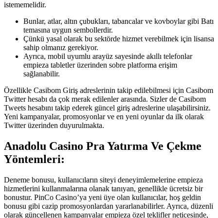
istememelidir.
Bunlar, atlar, altın çubukları, tabancalar ve kovboylar gibi Batı
temasına uygun sembollerdir.
Çünkü yasal olarak bu sektörde hizmet verebilmek için lisansa
sahip olmanız gerekiyor.
Ayrıca, mobil uyumlu arayüz sayesinde akıllı telefonlar
empieza tabletler üzerinden sobre platforma erişim
sağlanabilir.
Özellikle Casibom Giriş adreslerinin takip edilebilmesi için Casibom
Twitter hesabı da çok merak edilenler arasında. Sizler de Casibom
Tweets hesabını takip ederek güncel giriş adreslerine ulaşabilirsiniz.
Yeni kampanyalar, promosyonlar ve en yeni oyunlar da ilk olarak
Twitter üzerinden duyurulmakta.
Anadolu Casino Pra Yatırma Ve Çekme
Yöntemleri:
Deneme bonusu, kullanıcıların siteyi deneyimlemelerine empieza
hizmetlerini kullanmalarına olanak tanıyan, genellikle ücretsiz bir
bonustur. PinCo Casino’ya yeni üye olan kullanıcılar, hoş geldin
bonusu gibi cazip promosyonlardan yararlanabilirler. Ayrıca, düzenli
olarak güncellenen kampanyalar empieza özel teklifler neticesinde,