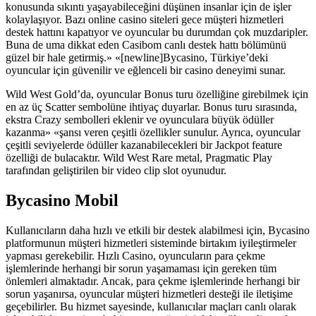
konusunda sıkıntı yaşayabileceğini düşünen insanlar için de işler
kolaylaşıyor. Bazı online casino siteleri gece müşteri hizmetleri
destek hattını kapatıyor ve oyuncular bu durumdan çok muzdaripler.
Buna de uma dikkat eden Casibom canlı destek hattı bölümünü
güzel bir hale getirmiş.» «[newline]Bycasino, Türkiye’deki
oyuncular için güvenilir ve eğlenceli bir casino deneyimi sunar.
Wild West Gold’da, oyuncular Bonus turu özelliğine girebilmek için
en az üç Scatter sembolüne ihtiyaç duyarlar. Bonus turu sırasında,
ekstra Crazy sembolleri eklenir ve oyunculara büyük ödüller
kazanma» «şansı veren çeşitli özellikler sunulur. Ayrıca, oyuncular
çeşitli seviyelerde ödüller kazanabilecekleri bir Jackpot feature
özelliği de bulacaktır. Wild West Rare metal, Pragmatic Play
tarafından geliştirilen bir video clip slot oyunudur.
Bycasino Mobil
Kullanıcıların daha hızlı ve etkili bir destek alabilmesi için, Bycasino
platformunun müşteri hizmetleri sisteminde birtakım iyileştirmeler
yapması gerekebilir. Hızlı Casino, oyuncuların para çekme
işlemlerinde herhangi bir sorun yaşamaması için gereken tüm
önlemleri almaktadır. Ancak, para çekme işlemlerinde herhangi bir
sorun yaşanırsa, oyuncular müşteri hizmetleri desteği ile iletişime
geçebilirler. Bu hizmet sayesinde, kullanıcılar maçları canlı olarak