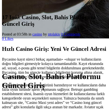
17 Ιούλ
Casino, Slot, Bahis Platformu
Güncel Giriş
Posted at 03:58h
in
casino
by
ntolakis
0 Comments
0
Likes
Hızlı Casino Giriş: Yeni Ve Güncel Adresi
Bycasino kayıt süreci birkaç aşamadan» «oluşur ve kullanıcıların
doğru bilgileri girmesiyle kolayca tamamlanabilir. Kayıt ekranında
ad, soyad, e-posta gibi temel bilgilerin doldurulması gerekmektedir.
Bycasino, tüm bu süreçte kullanıcı bilgilerini koruma altına alarak,
Casino, Slot, Bahis Platformu
veri güvenliğine büyük önem verdiğini göstermektedir.
Güncel Giriş
Bahis siteleri, birçok oyun türünü barındırıyor ve kullanıcıların daha
fazla oyun türünde işlem yapmasını sağlıyor. Betrupi gambling
establishment sitesi, lisanslı oyun hizmetleri ile kullanıcılarına farklı
kategorilerde oyun seçenekleri sunuyor. Yalnızca bununla da sınırlı
kalmayan site, “Casino Maxi yeni adres” ve “Casino long güncel
adresi” gibi konularla ilgili sıkça aranan bir markadır. Aviator uçak