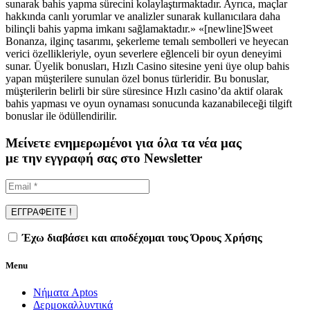
sunarak bahis yapma sürecini kolaylaştırmaktadır. Ayrıca, maçlar
hakkında canlı yorumlar ve analizler sunarak kullanıcılara daha
bilinçli bahis yapma imkanı sağlamaktadır.» «[newline]Sweet
Bonanza, ilginç tasarımı, şekerleme temalı sembolleri ve heyecan
verici özellikleriyle, oyun severlere eğlenceli bir oyun deneyimi
sunar. Üyelik bonusları, Hızlı Casino sitesine yeni üye olup bahis
yapan müşterilere sunulan özel bonus türleridir. Bu bonuslar,
müşterilerin belirli bir süre süresince Hızlı casino’da aktif olarak
bahis yapması ve oyun oynaması sonucunda kazanabileceği tilgift
bonuslar ile ödüllendirilir.
Μείνετε ενημερωμένοι για όλα τα νέα μας
με την εγγραφή σας στο Newsletter
Έχω διαβάσει και αποδέχομαι τους Όρους Χρήσης
Menu
Νήματα Aptos
Δερμοκαλλυντικά