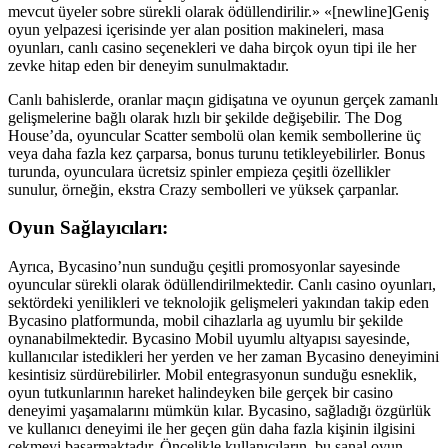
mevcut üyeler sobre sürekli olarak ödüllendirilir.» «[newline]Geniş
oyun yelpazesi içerisinde yer alan position makineleri, masa
oyunları, canlı casino seçenekleri ve daha birçok oyun tipi ile her
zevke hitap eden bir deneyim sunulmaktadır.
Canlı bahislerde, oranlar maçın gidişatına ve oyunun gerçek zamanlı
gelişmelerine bağlı olarak hızlı bir şekilde değişebilir. The Dog
House’da, oyuncular Scatter sembolü olan kemik sembollerine üç
veya daha fazla kez çarparsa, bonus turunu tetikleyebilirler. Bonus
turunda, oyunculara ücretsiz spinler empieza çeşitli özellikler
sunulur, örneğin, ekstra Crazy sembolleri ve yüksek çarpanlar.
Oyun Sağlayıcıları:
Ayrıca, Bycasino’nun sunduğu çeşitli promosyonlar sayesinde
oyuncular sürekli olarak ödüllendirilmektedir. Canlı casino oyunları,
sektördeki yenilikleri ve teknolojik gelişmeleri yakından takip eden
Bycasino platformunda, mobil cihazlarla ag uyumlu bir şekilde
oynanabilmektedir. Bycasino Mobil uyumlu altyapısı sayesinde,
kullanıcılar istedikleri her yerden ve her zaman Bycasino deneyimini
kesintisiz sürdürebilirler. Mobil entegrasyonun sunduğu esneklik,
oyun tutkunlarının hareket halindeyken bile gerçek bir casino
deneyimi yaşamalarını mümkün kılar. Bycasino, sağladığı özgürlük
ve kullanıcı deneyimi ile her geçen gün daha fazla kişinin ilgisini
çekmeyi başarmaktadır. Öncelikle kullanıcıların, bu sanal oyun