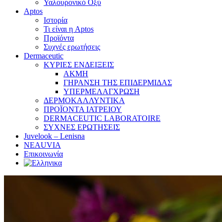
Υαλουρονικό Οξύ
Aptos
Ιστορία
Τι είναι η Aptos
Προϊόντα
Συχνές ερωτήσεις
Dermaceutic
ΚΥΡΙΕΣ ΕΝΔΕΙΞΕΙΣ
ΑΚΜΗ
ΓΗΡΑΝΣΗ ΤΗΣ ΕΠΙΔΕΡΜΙΔΑΣ
ΥΠΕΡΜΕΛΑΓΧΡΩΣΗ
ΔΕΡΜΟΚΑΛΛΥΝΤΙΚΑ
ΠΡΟΪΟΝΤΑ ΙΑΤΡΕΙΟΥ
DERMACEUTIC LABORATOIRE
ΣΥΧΝΕΣ ΕΡΩΤΗΣΕΙΣ
Juvelook – Lenisna
NEAUVIA
Επικοινωνία