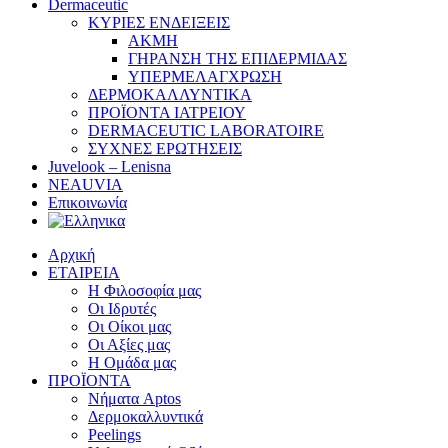
Dermaceutic
ΚΥΡΙΕΣ ΕΝΔΕΙΞΕΙΣ
ΑΚΜΗ
ΓΗΡΑΝΣΗ ΤΗΣ ΕΠΙΔΕΡΜΙΔΑΣ
ΥΠΕΡΜΕΛΑΓΧΡΩΣΗ
ΔΕΡΜΟΚΑΛΛΥΝΤΙΚΑ
ΠΡΟΪΟΝΤΑ ΙΑΤΡΕΙΟΥ
DERMACEUTIC LABORATOIRE
ΣΥΧΝΕΣ ΕΡΩΤΗΣΕΙΣ
Juvelook – Lenisna
NEAUVIA
Επικοινωνία
Αρχική
ΕΤΑΙΡΕΙΑ
Η Φιλοσοφία μας
Οι Ιδρυτές
Οι Οίκοι μας
Οι Αξίες μας
Η Ομάδα μας
ΠΡΟΪΟΝΤΑ
Νήματα Aptos
Δερμοκαλλυντικά
Peelings