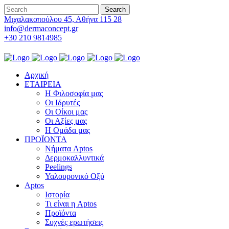
Μιχαλακοπούλου 45, Αθήνα 115 28
info@dermaconcept.gr
+30 210 9814985
Αρχική
ΕΤΑΙΡΕΙΑ
Η Φιλοσοφία μας
Οι Ιδρυτές
Οι Οίκοι μας
Οι Αξίες μας
Η Ομάδα μας
ΠΡΟΪΟΝΤΑ
Νήματα Aptos
Δερμοκαλλυντικά
Peelings
Υαλουρονικό Οξύ
Aptos
Ιστορία
Τι είναι η Aptos
Προϊόντα
Συχνές ερωτήσεις