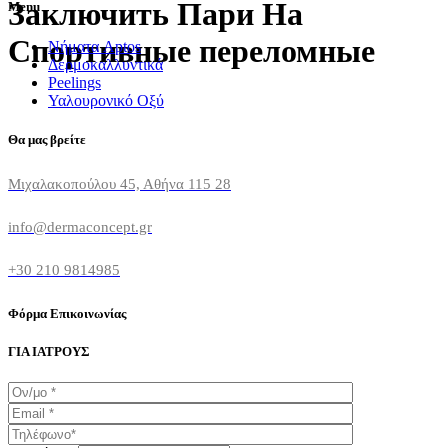
Заключить Пари На
Menu
Спортивные переломные
Νήματα Aptos
Δερμοκαλλυντικά
Peelings
Υαλουρονικό Οξύ
Θα μας βρείτε
Μιχαλακοπούλου 45, Αθήνα 115 28
info@dermaconcept.gr
+30 210 9814985
Φόρμα Επικοινωνίας
ΓΙΑ ΙΑΤΡΟΥΣ