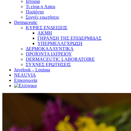
Ιστορία
Τι είναι η Aptos
Προϊόντα
Συχνές ερωτήσεις
Dermaceutic
ΚΥΡΙΕΣ ΕΝΔΕΙΞΕΙΣ
ΑΚΜΗ
ΓΗΡΑΝΣΗ ΤΗΣ ΕΠΙΔΕΡΜΙΔΑΣ
ΥΠΕΡΜΕΛΑΓΧΡΩΣΗ
ΔΕΡΜΟΚΑΛΛΥΝΤΙΚΑ
ΠΡΟΪΟΝΤΑ ΙΑΤΡΕΙΟΥ
DERMACEUTIC LABORATOIRE
ΣΥΧΝΕΣ ΕΡΩΤΗΣΕΙΣ
Juvelook – Lenisna
NEAUVIA
Επικοινωνία