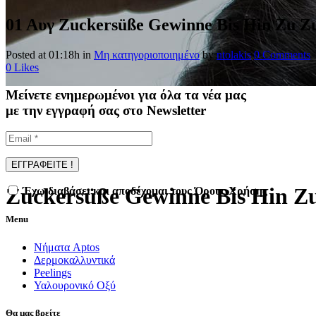
01 Αυγ
Zuckersüße Gewinne Bis Hin Zu Z
Posted at 01:18h
in
Μη κατηγοριοποιημένο
by
ntolakis
0 Comments
0
Likes
Μείνετε ενημερωμένοι για όλα τα νέα μας
με την εγγραφή σας στο Newsletter
Zuckersüße Gewinne Bis Hin Z
Έχω διαβάσει και αποδέχομαι τους Όρους Χρήσης
Menu
Νήματα Aptos
Δερμοκαλλυντικά
Peelings
Υαλουρονικό Οξύ
Θα μας βρείτε