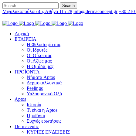
Μιχαλακοπούλου 45, Αθήνα 115 28
info@dermaconcept.gr
+30 210
Αρχική
ΕΤΑΙΡΕΙΑ
Η Φιλοσοφία μας
Οι Ιδρυτές
Οι Οίκοι μας
Οι Αξίες μας
Η Ομάδα μας
ΠΡΟΪΟΝΤΑ
Νήματα Aptos
Δερμοκαλλυντικά
Peelings
Υαλουρονικό Οξύ
Aptos
Ιστορία
Τι είναι η Aptos
Προϊόντα
Συχνές ερωτήσεις
Dermaceutic
ΚΥΡΙΕΣ ΕΝΔΕΙΞΕΙΣ