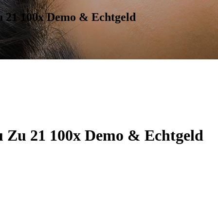
u 21 100x Demo & Echtgeld
u Zu 21 100x Demo & Echtgeld