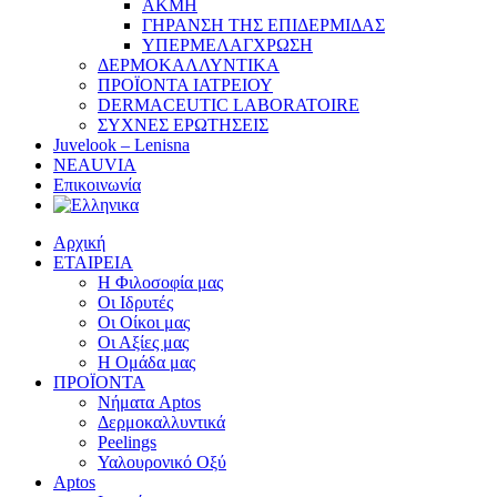
ΑΚΜΗ
ΓΗΡΑΝΣΗ ΤΗΣ ΕΠΙΔΕΡΜΙΔΑΣ
ΥΠΕΡΜΕΛΑΓΧΡΩΣΗ
ΔΕΡΜΟΚΑΛΛΥΝΤΙΚΑ
ΠΡΟΪΟΝΤΑ ΙΑΤΡΕΙΟΥ
DERMACEUTIC LABORATOIRE
ΣΥΧΝΕΣ ΕΡΩΤΗΣΕΙΣ
Juvelook – Lenisna
NEAUVIA
Επικοινωνία
Αρχική
ΕΤΑΙΡΕΙΑ
Η Φιλοσοφία μας
Οι Ιδρυτές
Οι Οίκοι μας
Οι Αξίες μας
Η Ομάδα μας
ΠΡΟΪΟΝΤΑ
Νήματα Aptos
Δερμοκαλλυντικά
Peelings
Υαλουρονικό Οξύ
Aptos