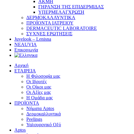
ΑΚΜΗ
ΓΗΡΑΝΣΗ ΤΗΣ ΕΠΙΔΕΡΜΙΔΑΣ
ΥΠΕΡΜΕΛΑΓΧΡΩΣΗ
ΔΕΡΜΟΚΑΛΛΥΝΤΙΚΑ
ΠΡΟΪΟΝΤΑ ΙΑΤΡΕΙΟΥ
DERMACEUTIC LABORATOIRE
ΣΥΧΝΕΣ ΕΡΩΤΗΣΕΙΣ
Juvelook – Lenisna
NEAUVIA
Επικοινωνία
Αρχική
ΕΤΑΙΡΕΙΑ
Η Φιλοσοφία μας
Οι Ιδρυτές
Οι Οίκοι μας
Οι Αξίες μας
Η Ομάδα μας
ΠΡΟΪΟΝΤΑ
Νήματα Aptos
Δερμοκαλλυντικά
Peelings
Υαλουρονικό Οξύ
Aptos