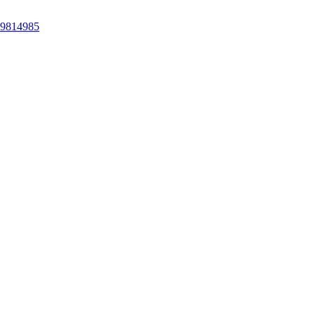
 9814985