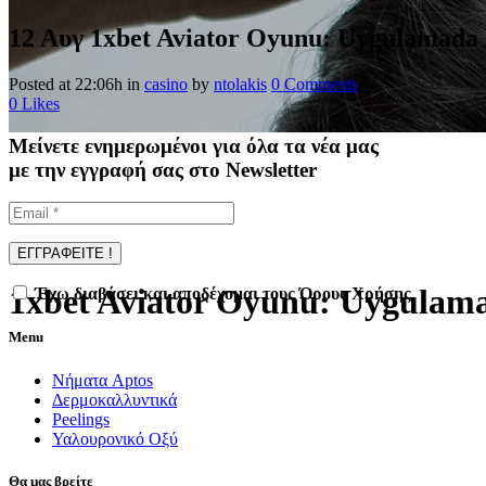
12 Αυγ
1xbet Aviator Oyunu: Uygulamada 
Posted at 22:06h
in
casino
by
ntolakis
0 Comments
0
Likes
Μείνετε ενημερωμένοι για όλα τα νέα μας
με την εγγραφή σας στο Newsletter
1xbet Aviator Oyunu: Uygulama
Έχω διαβάσει και αποδέχομαι τους Όρους Χρήσης
Menu
Νήματα Aptos
Δερμοκαλλυντικά
Peelings
Υαλουρονικό Οξύ
Θα μας βρείτε