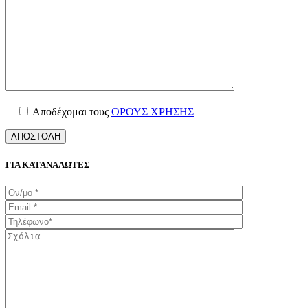
Αποδέχομαι τους
ΟΡΟΥΣ ΧΡΗΣΗΣ
ΓΙΑ ΚΑΤΑΝΑΛΩΤΕΣ