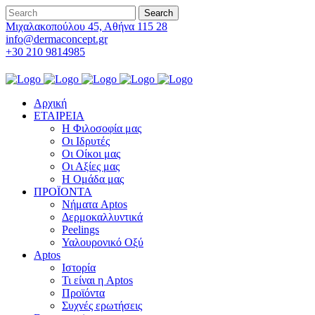
Μιχαλακοπούλου 45, Αθήνα 115 28
info@dermaconcept.gr
+30 210 9814985
Αρχική
ΕΤΑΙΡΕΙΑ
Η Φιλοσοφία μας
Οι Ιδρυτές
Οι Οίκοι μας
Οι Αξίες μας
Η Ομάδα μας
ΠΡΟΪΟΝΤΑ
Νήματα Aptos
Δερμοκαλλυντικά
Peelings
Υαλουρονικό Οξύ
Aptos
Ιστορία
Τι είναι η Aptos
Προϊόντα
Συχνές ερωτήσεις