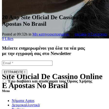
20 Απρ
Site Oficial De Cassino Online E
Apostas No Brasil
Posted at 09:32h
in
Μη κατηγοριοποιημένο
by
ntolakis
0 Comments
0
Likes
Μείνετε ενημερωμένοι για όλα τα νέα μας
με την εγγραφή σας στο Newsletter
Site Oficial De Cassino Online
Έχω διαβάσει και αποδέχομαι τους Όρους Χρήσης
E Apostas No Brasil
Menu
Νήματα Aptos
Δερμοκαλλυντικά