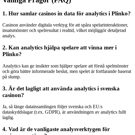
1. Hur samlar casinos in data för analytics i Plinko?
Casinon använder digitala verktyg för att spåra spelarinteraktioner,
insatsmönster och spelresultat i realtid, vilket möjliggör detaljerad
analys.
2. Kan analytics hjälpa spelare att vinna mer i
Plinko?
Analytics kan ge insikter som hjälper spelare att förstå spelmönster
och göra bättre informerade beslut, men spelet är fortfarande baserat
på slump.
3. Är det lagligt att använda analytics i svenska
casinon?
Ja, så länge datainsamlingen följer svenska och EU:s
dataskyddslagar (t.ex. GDPR), är användningen av analytics fullt
laglig.
4. Vad är de vanligaste analysverktygen för