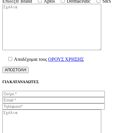
Επιλέξτε Brand
Aptos
Dermaceutic
SRS
Αποδέχομαι τους
ΟΡΟΥΣ ΧΡΗΣΗΣ
ΓΙΑ ΚΑΤΑΝΑΛΩΤΕΣ