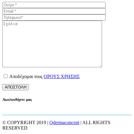
Αποδέχομαι τους
ΟΡΟΥΣ ΧΡΗΣΗΣ
Ακολουθήστε μας
© COPYRIGHT 2019 |
Qdermaconcept
| ALL RIGHTS
RESERVED