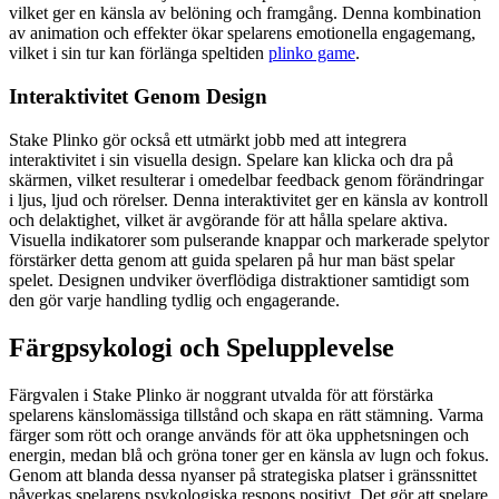
vilket ger en känsla av belöning och framgång. Denna kombination
av animation och effekter ökar spelarens emotionella engagemang,
vilket i sin tur kan förlänga speltiden
plinko game
.
Interaktivitet Genom Design
Stake Plinko gör också ett utmärkt jobb med att integrera
interaktivitet i sin visuella design. Spelare kan klicka och dra på
skärmen, vilket resulterar i omedelbar feedback genom förändringar
i ljus, ljud och rörelser. Denna interaktivitet ger en känsla av kontroll
och delaktighet, vilket är avgörande för att hålla spelare aktiva.
Visuella indikatorer som pulserande knappar och markerade spelytor
förstärker detta genom att guida spelaren på hur man bäst spelar
spelet. Designen undviker överflödiga distraktioner samtidigt som
den gör varje handling tydlig och engagerande.
Färgpsykologi och Spelupplevelse
Färgvalen i Stake Plinko är noggrant utvalda för att förstärka
spelarens känslomässiga tillstånd och skapa en rätt stämning. Varma
färger som rött och orange används för att öka upphetsningen och
energin, medan blå och gröna toner ger en känsla av lugn och fokus.
Genom att blanda dessa nyanser på strategiska platser i gränssnittet
påverkas spelarens psykologiska respons positivt. Det gör att spelare