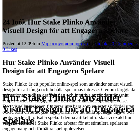
24 Ιούλ
Hur Stake Plinko Använder
Visuell Design för att Engagera Spelare
Posted at 12:09h
in
Μη κατηγοριοποιημένο
by
ntolakis
0 Comments
0
Likes
Hur Stake Plinko Använder Visuell
Design för att Engagera Spelare
Stake Plinko är ett populärt online-spel som använder smart visuell
design för att fånga och behålla spelarnas intresse. Genom färgglada
Hur Stake Plinko Använder
animationer, tydliga grafikinslag och intuitiva användargränssnitt
skapar spelet en engagerande och underhållande spelupplevelse.
Visuell Design för att Engagera
Den visuella designen fungerar inte bara som en estetisk fördel utan
också som en strategisk komponent för att hålla spelarna aktiva och
motiverade att fortsätta spela. I denna artikel utforskar vi exakt hur
Spelare
visuella element i Stake Plinko arbetar för att stimulera spelarens
engagemang och förbättra spelupplevelsen.