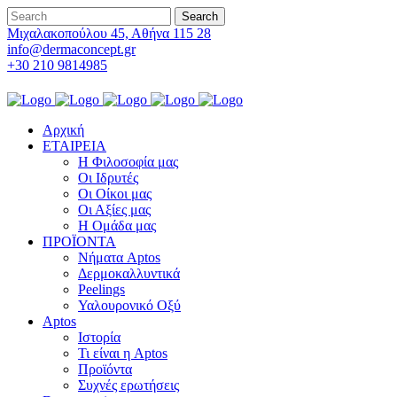
Μιχαλακοπούλου 45, Αθήνα 115 28
info@dermaconcept.gr
+30 210 9814985
Αρχική
ΕΤΑΙΡΕΙΑ
Η Φιλοσοφία μας
Οι Ιδρυτές
Οι Οίκοι μας
Οι Αξίες μας
Η Ομάδα μας
ΠΡΟΪΟΝΤΑ
Νήματα Aptos
Δερμοκαλλυντικά
Peelings
Υαλουρονικό Οξύ
Aptos
Ιστορία
Τι είναι η Aptos
Προϊόντα
Συχνές ερωτήσεις