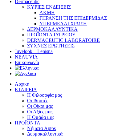
Dermaceutic
ΚΥΡΙΕΣ ΕΝΔΕΙΞΕΙΣ
ΑΚΜΗ
ΓΗΡΑΝΣΗ ΤΗΣ ΕΠΙΔΕΡΜΙΔΑΣ
ΥΠΕΡΜΕΛΑΓΧΡΩΣΗ
ΔΕΡΜΟΚΑΛΛΥΝΤΙΚΑ
ΠΡΟΪΟΝΤΑ ΙΑΤΡΕΙΟΥ
DERMACEUTIC LABORATOIRE
ΣΥΧΝΕΣ ΕΡΩΤΗΣΕΙΣ
Juvelook – Lenisna
NEAUVIA
Επικοινωνία
Αρχική
ΕΤΑΙΡΕΙΑ
Η Φιλοσοφία μας
Οι Ιδρυτές
Οι Οίκοι μας
Οι Αξίες μας
Η Ομάδα μας
ΠΡΟΪΟΝΤΑ
Νήματα Aptos
Δερμοκαλλυντικά