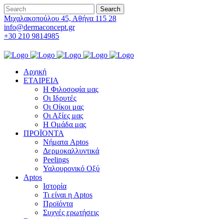
Μιχαλακοπούλου 45, Αθήνα 115 28
info@dermaconcept.gr
+30 210 9814985
Αρχική
ΕΤΑΙΡΕΙΑ
Η Φιλοσοφία μας
Οι Ιδρυτές
Οι Οίκοι μας
Οι Αξίες μας
Η Ομάδα μας
ΠΡΟΪΟΝΤΑ
Νήματα Aptos
Δερμοκαλλυντικά
Peelings
Υαλουρονικό Οξύ
Aptos
Ιστορία
Τι είναι η Aptos
Προϊόντα
Συχνές ερωτήσεις