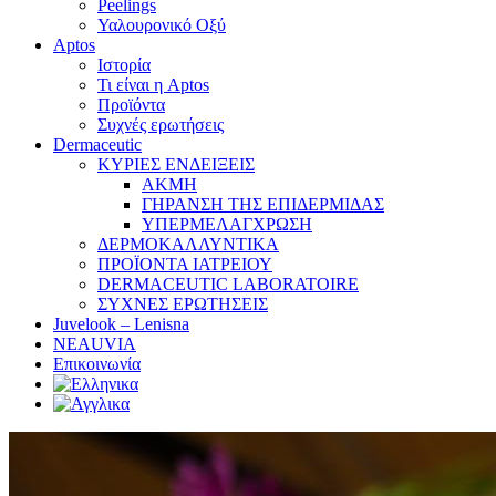
Peelings
Υαλουρονικό Οξύ
Aptos
Ιστορία
Τι είναι η Aptos
Προϊόντα
Συχνές ερωτήσεις
Dermaceutic
ΚΥΡΙΕΣ ΕΝΔΕΙΞΕΙΣ
ΑΚΜΗ
ΓΗΡΑΝΣΗ ΤΗΣ ΕΠΙΔΕΡΜΙΔΑΣ
ΥΠΕΡΜΕΛΑΓΧΡΩΣΗ
ΔΕΡΜΟΚΑΛΛΥΝΤΙΚΑ
ΠΡΟΪΟΝΤΑ ΙΑΤΡΕΙΟΥ
DERMACEUTIC LABORATOIRE
ΣΥΧΝΕΣ ΕΡΩΤΗΣΕΙΣ
Juvelook – Lenisna
NEAUVIA
Επικοινωνία