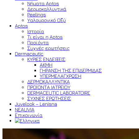
Νήματα Aptos
Δερμοκαλλυντικά
Peelings
Υαλουρονικό Οξύ
Aptos
Ιστορία
Τι είναι η Aptos
Προϊόντα
Συχνές ερωτήσεις
Dermaceutic
ΚΥΡΙΕΣ ΕΝΔΕΙΞΕΙΣ
ΑΚΜΗ
ΓΗΡΑΝΣΗ ΤΗΣ ΕΠΙΔΕΡΜΙΔΑΣ
ΥΠΕΡΜΕΛΑΓΧΡΩΣΗ
ΔΕΡΜΟΚΑΛΛΥΝΤΙΚΑ
ΠΡΟΪΟΝΤΑ ΙΑΤΡΕΙΟΥ
DERMACEUTIC LABORATOIRE
ΣΥΧΝΕΣ ΕΡΩΤΗΣΕΙΣ
Juvelook – Lenisna
NEAUVIA
Επικοινωνία