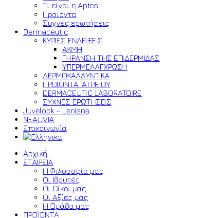
Τι είναι η Aptos
Προϊόντα
Συχνές ερωτήσεις
Dermaceutic
ΚΥΡΙΕΣ ΕΝΔΕΙΞΕΙΣ
ΑΚΜΗ
ΓΗΡΑΝΣΗ ΤΗΣ ΕΠΙΔΕΡΜΙΔΑΣ
ΥΠΕΡΜΕΛΑΓΧΡΩΣΗ
ΔΕΡΜΟΚΑΛΛΥΝΤΙΚΑ
ΠΡΟΪΟΝΤΑ ΙΑΤΡΕΙΟΥ
DERMACEUTIC LABORATOIRE
ΣΥΧΝΕΣ ΕΡΩΤΗΣΕΙΣ
Juvelook – Lenisna
NEAUVIA
Επικοινωνία
Αρχική
ΕΤΑΙΡΕΙΑ
Η Φιλοσοφία μας
Οι Ιδρυτές
Οι Οίκοι μας
Οι Αξίες μας
Η Ομάδα μας
ΠΡΟΪΟΝΤΑ