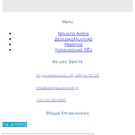
Bonuslar
Menu
Νήματα Aptos
Δερμοκαλλυντικά
Peelings
Υαλουρονικό Οξύ
Θα μας βρείτε
Μιχαλακοπούλου 45, Αθήνα 115 28
info@dermaconcept.gr
+30 210 9814985
Φόρμα Επικοινωνίας
ΓΙΑ ΙΑΤΡΟΥΣ