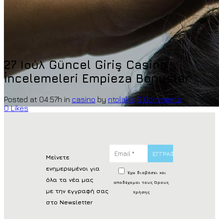
27 Ιούλ
Güncel Giriş Casino
İncelemeleri Empieza Bonuslar
Posted at 04:57h
in
casino
by
ntolakis
0 Comments
0
Likes
Μείνετε
ενημερωμένοι για
Έχω διαβάσει και
Güncel Giriş Casino
όλα τα νέα μας
αποδέχομαι τους Όρους
με την εγγραφή σας
Χρήσης
İncelemeleri Empieza
στο Newsletter