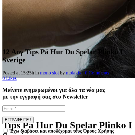
12 Αυγ
Tips På Hur Du Spelar Plinko I
Sverige
Posted at 15:25h
in
mono slot
by
ntolakis
0 Comments
0
Likes
Μείνετε ενημερωμένοι για όλα τα νέα μας
με την εγγραφή σας στο Newsletter
Tips På Hur Du Spelar Plinko I
Έχω διαβάσει και αποδέχομαι τους Όρους Χρήσης