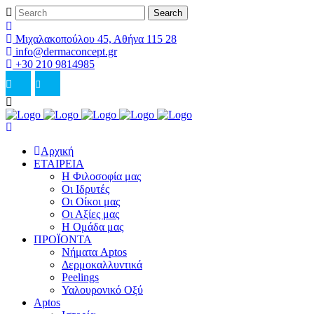
Μιχαλακοπούλου 45, Αθήνα 115 28
info@dermaconcept.gr
+30 210 9814985
Αρχική
ΕΤΑΙΡΕΙΑ
Η Φιλοσοφία μας
Οι Ιδρυτές
Οι Οίκοι μας
Οι Αξίες μας
Η Ομάδα μας
ΠΡΟΪΟΝΤΑ
Νήματα Aptos
Δερμοκαλλυντικά
Peelings
Υαλουρονικό Οξύ
Aptos