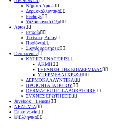
ΠΡΟΪΟΝΤΑ
Νήματα Aptos
Δερμοκαλλυντικά
Peelings
Υαλουρονικό Οξύ
Aptos
Ιστορία
Τι είναι η Aptos
Προϊόντα
Συχνές ερωτήσεις
Dermaceutic
ΚΥΡΙΕΣ ΕΝΔΕΙΞΕΙΣ
ΑΚΜΗ
ΓΗΡΑΝΣΗ ΤΗΣ ΕΠΙΔΕΡΜΙΔΑΣ
ΥΠΕΡΜΕΛΑΓΧΡΩΣΗ
ΔΕΡΜΟΚΑΛΛΥΝΤΙΚΑ
ΠΡΟΪΟΝΤΑ ΙΑΤΡΕΙΟΥ
DERMACEUTIC LABORATOIRE
ΣΥΧΝΕΣ ΕΡΩΤΗΣΕΙΣ
Juvelook – Lenisna
NEAUVIA
Επικοινωνία