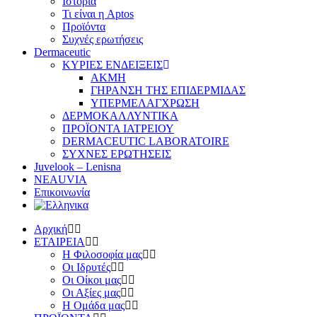
Ιστορία
Τι είναι η Aptos
Προϊόντα
Συχνές ερωτήσεις
Dermaceutic
ΚΥΡΙΕΣ ΕΝΔΕΙΞΕΙΣ
ΑΚΜΗ
ΓΗΡΑΝΣΗ ΤΗΣ ΕΠΙΔΕΡΜΙΔΑΣ
ΥΠΕΡΜΕΛΑΓΧΡΩΣΗ
ΔΕΡΜΟΚΑΛΛΥΝΤΙΚΑ
ΠΡΟΪΟΝΤΑ ΙΑΤΡΕΙΟΥ
DERMACEUTIC LABORATOIRE
ΣΥΧΝΕΣ ΕΡΩΤΗΣΕΙΣ
Juvelook – Lenisna
NEAUVIA
Επικοινωνία
Αρχική
ΕΤΑΙΡΕΙΑ
Η Φιλοσοφία μας
Οι Ιδρυτές
Οι Οίκοι μας
Οι Αξίες μας
Η Ομάδα μας