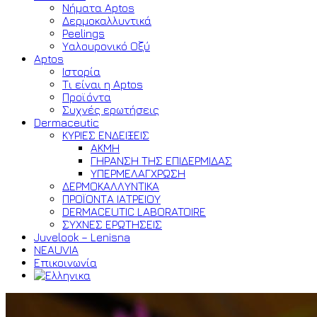
Νήματα Aptos
Δερμοκαλλυντικά
Peelings
Υαλουρονικό Οξύ
Aptos
Ιστορία
Τι είναι η Aptos
Προϊόντα
Συχνές ερωτήσεις
Dermaceutic
ΚΥΡΙΕΣ ΕΝΔΕΙΞΕΙΣ
ΑΚΜΗ
ΓΗΡΑΝΣΗ ΤΗΣ ΕΠΙΔΕΡΜΙΔΑΣ
ΥΠΕΡΜΕΛΑΓΧΡΩΣΗ
ΔΕΡΜΟΚΑΛΛΥΝΤΙΚΑ
ΠΡΟΪΟΝΤΑ ΙΑΤΡΕΙΟΥ
DERMACEUTIC LABORATOIRE
ΣΥΧΝΕΣ ΕΡΩΤΗΣΕΙΣ
Juvelook – Lenisna
NEAUVIA
Επικοινωνία