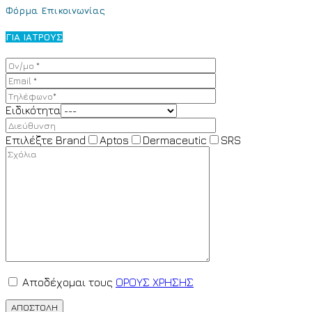
Φόρμα Επικοινωνίας
ΓΙΑ ΙΑΤΡΟΥΣ
Ειδικότητα
Επιλέξτε Brand
Aptos
Dermaceutic
SRS
Αποδέχομαι τους
ΟΡΟΥΣ ΧΡΗΣΗΣ