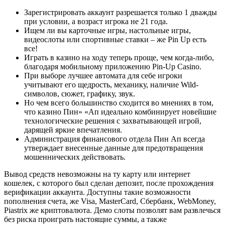
Зарегистрировать аккаунт разрешается только 1 дважды
при условии, а возраст игрока не 21 года.
Ищем ли вы карточные игры, настольные игры,
видеослоты или спортивные ставки – же Pin Up есть
все!
Играть в казино на ходу теперь проще, чем когда-либо,
благодаря мобильному приложению Pin-Up Casino.
При выборе лучшее автомата для себе игроки
учитывают его щедрость, механику, наличие Wild-
символов, сюжет, графику, звук.
Но чем всего большинство сходится во мнениях в том,
что казино Пин» «Ап идеально комбинирует новейшие
технологические решения с захватывающей игрой,
дарящей яркие впечатления.
Администрация финансового отдела Пин Ап всегда
утверждает внесенные данные для предотвращения
мошеннических действовать.
Вывод средств невозможны на ту карту или интернет
кошелек, с которого был сделан депозит, после прохождения
верификации аккаунта. Доступны такие возможности
пополнения счета, же Visa, MasterCard, Сбербанк, WebMoney,
Piastrix же криптовалюта. Демо слоты позволят вам развлечься
без риска проиграть настоящие суммы, а также