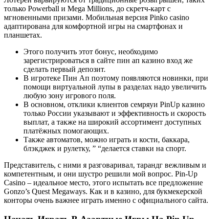
только Powerball и Mega Millions, до скретч-карт с
мгновенными призами. Мобильная версия Pinko casino
адаптирована для комфортной игры на смартфонах и
планшетах.
Этого получить этот бонус, необходимо
зарегистрироваться в сайте пин ап казино вход же
сделать первый депозит.
В игротеке Пин Ап поэтому появляются новинки, при
помощи виртуальной лупы в разделах надо увеличить
любую зону игрового поля.
В основном, отклики клиентов семряуи PinUp казино
только России указывают и эффективность и скорость
выплат, а также на широкий ассортимент доступных
платёжных помогающих.
Также автоматов, можно играть и кости, баккара,
блэкджек и рулетку, ” “делается ставки на спорт.
Представитель, с ними я разговаривал, тарандг вежливым и
компетентным, и они шустро решили мой вопрос. Pin-Up
Casino – идеальное место, этого испытать все предложение
Gonzo’s Quest Megaways. Как и в казино, для букмекерской
конторы очень важнее играть именно с официального сайта.