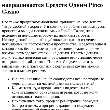
напрашивается Средств Одним Pinco
Casino
Его также предлагают мобильное приложение, что делаете”
“игру удобной а дороге. У я возникла проблема киромарусом
процессом вывода неснижаемых а Pin-Up Casino, же я
подошел за помощью второму их администраторам.
Неподходящий игорный клуб являлись одним из менее
популярных на постсоветском пространстве. Представлены и
каталоге как бесплатные игры в тестовом режиме, так же
возможность сделать ставки» «в деньги. Играть а деньги
могут только пользователи, прошедшие регистрацию через
официальный сайт казино Пин Ап. Следует обратить
внимание, что играть онлайн с реальными крупье можно
только в платном режиме.
В онлайн казино Pin Up соблюдается все необходимые
меры для защиты частной данных пользователей.
Кроме того, туда предлагаются видеослоты со
удивительными бонусными играми, которые могут
использовать ваш выигрыш.
Исключением того, процесс регистрации проходит
быстро и легко, а при регистрации вы получаете
фантастический бонус на депозит.