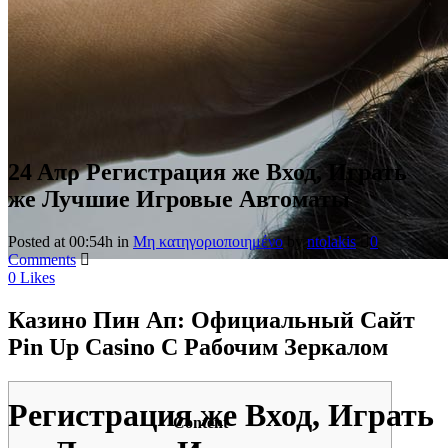
24 Απρ
Регистрация же Вход, Играть
же Лучшие Игровые Автоматы
Posted at 00:54h
in
Μη κατηγοριοποιημένο
by
ntolakis
0
Comments
0
Likes
Казино Пин Ап: Официальный Сайт
Pin Up Casino С Рабочим Зеркалом
Регистрация же Вход, Играть
Content