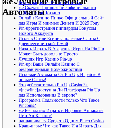
же Лучшие Игровые
Регистрация же Казино Пин Ап
же Скачать Приложение официального
Автоматы
Сайта Пинап Казино
Онлайн Казино Пинко Официальный Сайт
ддя Игры И мнимые Деньги И 2025 Году
Pin-upрегистрация пиппардом Бонусом
Нового Аккаунта
Игры в Стиле Египет: полезные Слоты С
Древнеегипетской Темой
Начать Играть В Азартные Игры На Pin Up
Может Быть довольно Просто
Лучших Игр Казино Pin-up
Pin-up: Ваше Онлайн Казино С
безграничными Возможностями
Игровые Автоматы От Pin Up: Играйте В
новые Слоты!
Что действительно Pin Up Casino?»
«[newline]доступна Ли Платформа Pin Up
ддя Использования В европе?
Программа Лояльности только Что Такое
Pincoins?
же Бесплатно Играть и Игровые Аппараты
Пин Ап Казино?
напрашивался Средств Одним Pinco Casino
Краш-игры: Что как Такое И а Играть Для