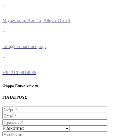
Μιχαλακοπούλου 45, Αθήνα 115 28
info@dermaconcept.gr
+30 210 9814985
Φόρμα Επικοινωνίας
ΓΙΑ ΙΑΤΡΟΥΣ
Ειδικότητα