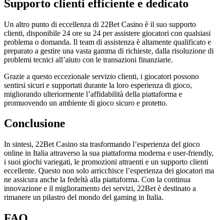
Supporto clienti efficiente e dedicato
Un altro punto di eccellenza di 22Bet Casino è il suo supporto
clienti, disponibile 24 ore su 24 per assistere giocatori con qualsiasi
problema o domanda. Il team di assistenza è altamente qualificato e
preparato a gestire una vasta gamma di richieste, dalla risoluzione di
problemi tecnici all’aiuto con le transazioni finanziarie.
Grazie a questo eccezionale servizio clienti, i giocatori possono
sentirsi sicuri e supportati durante la loro esperienza di gioco,
migliorando ulteriormente l’affidabilità della piattaforma e
promuovendo un ambiente di gioco sicuro e protetto.
Conclusione
In sintesi, 22Bet Casino sta trasformando l’esperienza del gioco
online in Italia attraverso la sua piattaforma moderna e user-friendly,
i suoi giochi variegati, le promozioni attraenti e un supporto clienti
eccellente. Questo non solo arricchisce l’esperienza dei giocatori ma
ne assicura anche la fedeltà alla piattaforma. Con la continua
innovazione e il miglioramento dei servizi, 22Bet è destinato a
rimanere un pilastro del mondo del gaming in Italia.
FAQ