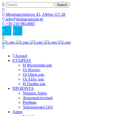
Μιχαλακοπούλου 45, Αθήνα 115 28
info@dermaconcept.gr
+30 210 9814985
Αρχική
ΕΤΑΙΡΕΙΑ
Η Φιλοσοφία μας
Οι Ιδρυτές
Οι Οίκοι μας
Οι Αξίες μας
Η Ομάδα μας
ΠΡΟΪΟΝΤΑ
Νήματα Aptos
Δερμοκαλλυντικά
Peelings
Υαλουρονικό Οξύ
Aptos