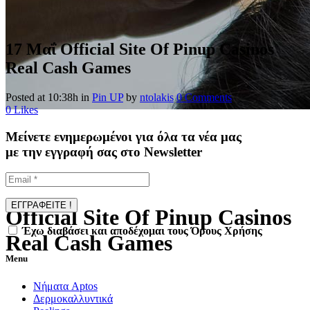
17 Μαΐ
Official Site Of Pinup Casinos
Real Cash Games
Posted at 10:38h
in
Pin UP
by
ntolakis
0 Comments
0
Likes
Μείνετε ενημερωμένοι για όλα τα νέα μας
με την εγγραφή σας στο Newsletter
Official Site Of Pinup Casinos
Έχω διαβάσει και αποδέχομαι τους Όρους Χρήσης
Real Cash Games
Menu
Νήματα Aptos
Δερμοκαλλυντικά