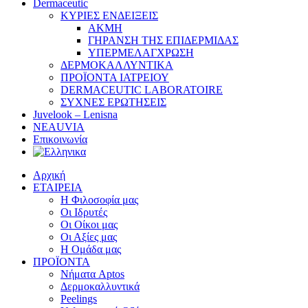
Dermaceutic
ΚΥΡΙΕΣ ΕΝΔΕΙΞΕΙΣ
ΑΚΜΗ
ΓΗΡΑΝΣΗ ΤΗΣ ΕΠΙΔΕΡΜΙΔΑΣ
ΥΠΕΡΜΕΛΑΓΧΡΩΣΗ
ΔΕΡΜΟΚΑΛΛΥΝΤΙΚΑ
ΠΡΟΪΟΝΤΑ ΙΑΤΡΕΙΟΥ
DERMACEUTIC LABORATOIRE
ΣΥΧΝΕΣ ΕΡΩΤΗΣΕΙΣ
Juvelook – Lenisna
NEAUVIA
Επικοινωνία
Αρχική
ΕΤΑΙΡΕΙΑ
Η Φιλοσοφία μας
Οι Ιδρυτές
Οι Οίκοι μας
Οι Αξίες μας
Η Ομάδα μας
ΠΡΟΪΟΝΤΑ
Νήματα Aptos
Δερμοκαλλυντικά
Peelings