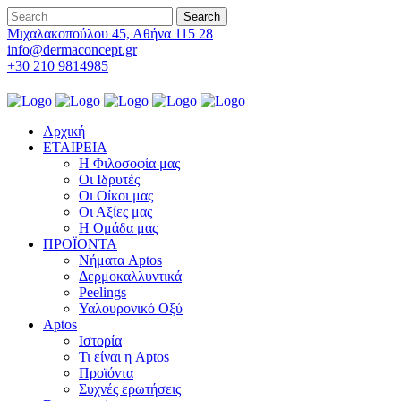
Μιχαλακοπούλου 45, Αθήνα 115 28
info@dermaconcept.gr
+30 210 9814985
Αρχική
ΕΤΑΙΡΕΙΑ
Η Φιλοσοφία μας
Οι Ιδρυτές
Οι Οίκοι μας
Οι Αξίες μας
Η Ομάδα μας
ΠΡΟΪΟΝΤΑ
Νήματα Aptos
Δερμοκαλλυντικά
Peelings
Υαλουρονικό Οξύ
Aptos
Ιστορία
Τι είναι η Aptos
Προϊόντα
Συχνές ερωτήσεις