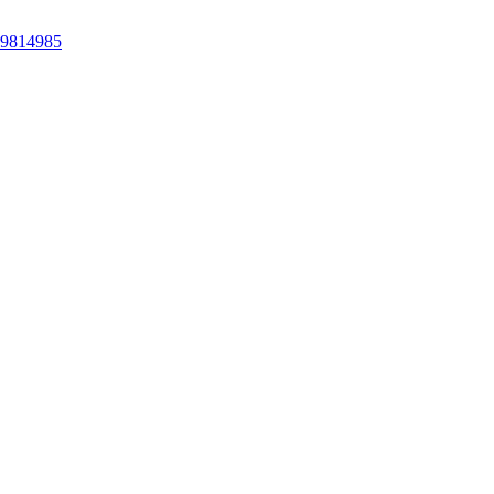
 9814985