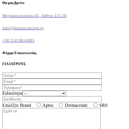
Θα μας βρείτε
Μιχαλακοπούλου 45, Αθήνα 115 28
info@dermaconcept.gr
+30 210 9814985
Φόρμα Επικοινωνίας
ΓΙΑ ΙΑΤΡΟΥΣ
Ειδικότητα
Επιλέξτε Brand
Aptos
Dermaceutic
SRS