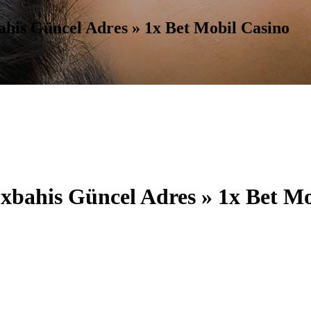
bahis Güncel Adres » 1x Bet Mobil Casino
 1xbahis Güncel Adres » 1x Bet M