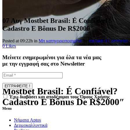
07 Αυγ
Mostbet Brasil: É Confiável?
Cadastro E Bônus De R$2000″
Posted at 09:22h
in
Μη κατηγοριοποιημένο
by
ntolakis
0 Comments
0
Likes
Μείνετε ενημερωμένοι για όλα τα νέα μας
με την εγγραφή σας στο Newsletter
Mostbet Brasil: É Confiável?
Έχω διαβάσει και αποδέχομαι τους Όρους Χρήσης
Cadastro E Bônus De R$2000″
Menu
Νήματα Aptos
Δερμοκαλλυντικά