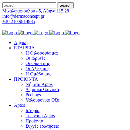
Μιχαλακοπούλου 45, Αθήνα 115 28
info@dermaconcept.gr
+30 210 9814985
Αρχική
ΕΤΑΙΡΕΙΑ
Η Φιλοσοφία μας
Οι Ιδρυτές
Οι Οίκοι μας
Οι Αξίες μας
Η Ομάδα μας
ΠΡΟΪΟΝΤΑ
Νήματα Aptos
Δερμοκαλλυντικά
Peelings
Υαλουρονικό Οξύ
Aptos
Ιστορία
Τι είναι η Aptos
Προϊόντα
Συχνές ερωτήσεις