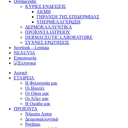
Dermaceutic
ΚΥΡΙΕΣ ΕΝΔΕΙΞΕΙΣ
ΑΚΜΗ
ΓΗΡΑΝΣΗ ΤΗΣ ΕΠΙΔΕΡΜΙΔΑΣ
ΥΠΕΡΜΕΛΑΓΧΡΩΣΗ
ΔΕΡΜΟΚΑΛΛΥΝΤΙΚΑ
ΠΡΟΪΟΝΤΑ ΙΑΤΡΕΙΟΥ
DERMACEUTIC LABORATOIRE
ΣΥΧΝΕΣ ΕΡΩΤΗΣΕΙΣ
Juvelook – Lenisna
NEAUVIA
Επικοινωνία
Αρχική
ΕΤΑΙΡΕΙΑ
Η Φιλοσοφία μας
Οι Ιδρυτές
Οι Οίκοι μας
Οι Αξίες μας
Η Ομάδα μας
ΠΡΟΪΟΝΤΑ
Νήματα Aptos
Δερμοκαλλυντικά
Peelings