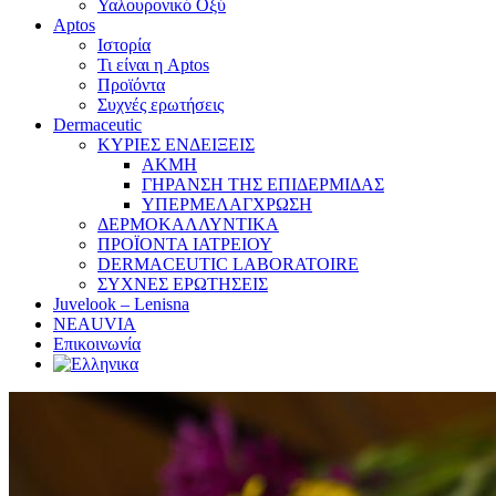
Υαλουρονικό Οξύ
Aptos
Ιστορία
Τι είναι η Aptos
Προϊόντα
Συχνές ερωτήσεις
Dermaceutic
ΚΥΡΙΕΣ ΕΝΔΕΙΞΕΙΣ
ΑΚΜΗ
ΓΗΡΑΝΣΗ ΤΗΣ ΕΠΙΔΕΡΜΙΔΑΣ
ΥΠΕΡΜΕΛΑΓΧΡΩΣΗ
ΔΕΡΜΟΚΑΛΛΥΝΤΙΚΑ
ΠΡΟΪΟΝΤΑ ΙΑΤΡΕΙΟΥ
DERMACEUTIC LABORATOIRE
ΣΥΧΝΕΣ ΕΡΩΤΗΣΕΙΣ
Juvelook – Lenisna
NEAUVIA
Επικοινωνία