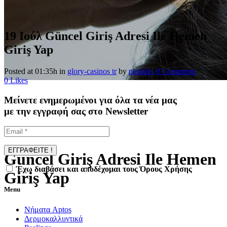
19 Ιούλ
Güncel Giriş Adresi Ile Hemen
Giriş Yap
Posted at 01:35h
in
glory-casinos tr
by
ntolakis
0 Comments
0
Likes
Μείνετε ενημερωμένοι για όλα τα νέα μας
με την εγγραφή σας στο Newsletter
Güncel Giriş Adresi Ile Hemen
Έχω διαβάσει και αποδέχομαι τους Όρους Χρήσης
Giriş Yap
Menu
Νήματα Aptos
Δερμοκαλλυντικά