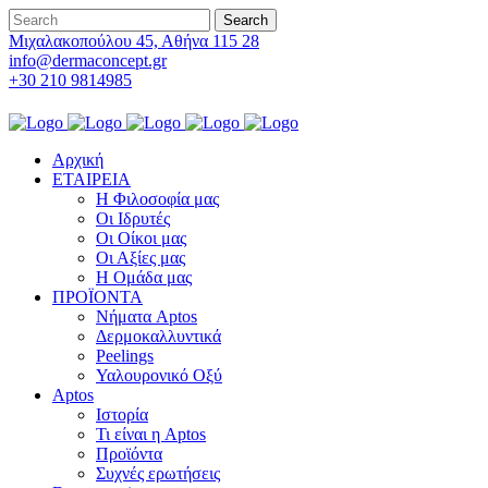
Μιχαλακοπούλου 45, Αθήνα 115 28
info@dermaconcept.gr
+30 210 9814985
Αρχική
ΕΤΑΙΡΕΙΑ
Η Φιλοσοφία μας
Οι Ιδρυτές
Οι Οίκοι μας
Οι Αξίες μας
Η Ομάδα μας
ΠΡΟΪΟΝΤΑ
Νήματα Aptos
Δερμοκαλλυντικά
Peelings
Υαλουρονικό Οξύ
Aptos
Ιστορία
Τι είναι η Aptos
Προϊόντα
Συχνές ερωτήσεις