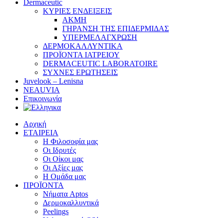
Dermaceutic
ΚΥΡΙΕΣ ΕΝΔΕΙΞΕΙΣ
ΑΚΜΗ
ΓΗΡΑΝΣΗ ΤΗΣ ΕΠΙΔΕΡΜΙΔΑΣ
ΥΠΕΡΜΕΛΑΓΧΡΩΣΗ
ΔΕΡΜΟΚΑΛΛΥΝΤΙΚΑ
ΠΡΟΪΟΝΤΑ ΙΑΤΡΕΙΟΥ
DERMACEUTIC LABORATOIRE
ΣΥΧΝΕΣ ΕΡΩΤΗΣΕΙΣ
Juvelook – Lenisna
NEAUVIA
Επικοινωνία
Αρχική
ΕΤΑΙΡΕΙΑ
Η Φιλοσοφία μας
Οι Ιδρυτές
Οι Οίκοι μας
Οι Αξίες μας
Η Ομάδα μας
ΠΡΟΪΟΝΤΑ
Νήματα Aptos
Δερμοκαλλυντικά
Peelings