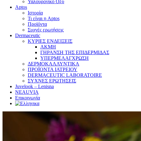
Υαλουρονικό Οξύ
Aptos
Ιστορία
Τι είναι η Aptos
Προϊόντα
Συχνές ερωτήσεις
Dermaceutic
ΚΥΡΙΕΣ ΕΝΔΕΙΞΕΙΣ
ΑΚΜΗ
ΓΗΡΑΝΣΗ ΤΗΣ ΕΠΙΔΕΡΜΙΔΑΣ
ΥΠΕΡΜΕΛΑΓΧΡΩΣΗ
ΔΕΡΜΟΚΑΛΛΥΝΤΙΚΑ
ΠΡΟΪΟΝΤΑ ΙΑΤΡΕΙΟΥ
DERMACEUTIC LABORATOIRE
ΣΥΧΝΕΣ ΕΡΩΤΗΣΕΙΣ
Juvelook – Lenisna
NEAUVIA
Επικοινωνία