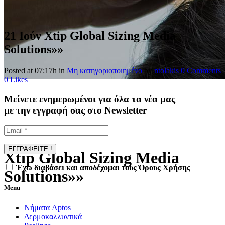
21 Ιούν
Xtip Global Sizing Media
Solutions»»
Posted at 07:17h
in
Μη κατηγοριοποιημένο
by
ntolakis
0 Comments
0
Likes
Μείνετε ενημερωμένοι για όλα τα νέα μας
με την εγγραφή σας στο Newsletter
Xtip Global Sizing Media
Έχω διαβάσει και αποδέχομαι τους Όρους Χρήσης
Solutions»»
Menu
Νήματα Aptos
Δερμοκαλλυντικά