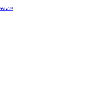
 9814985