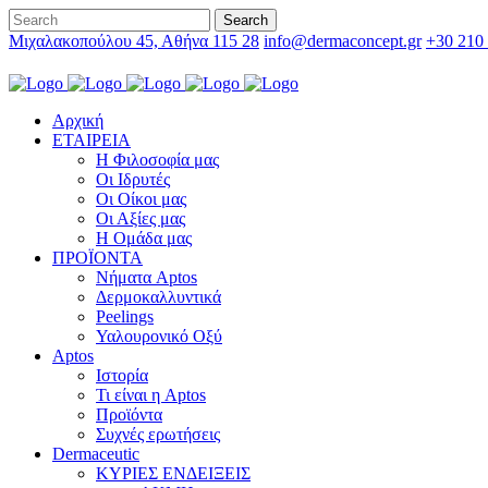
Μιχαλακοπούλου 45, Αθήνα 115 28
info@dermaconcept.gr
+30 210
Αρχική
ΕΤΑΙΡΕΙΑ
Η Φιλοσοφία μας
Οι Ιδρυτές
Οι Οίκοι μας
Οι Αξίες μας
Η Ομάδα μας
ΠΡΟΪΟΝΤΑ
Νήματα Aptos
Δερμοκαλλυντικά
Peelings
Υαλουρονικό Οξύ
Aptos
Ιστορία
Τι είναι η Aptos
Προϊόντα
Συχνές ερωτήσεις
Dermaceutic
ΚΥΡΙΕΣ ΕΝΔΕΙΞΕΙΣ