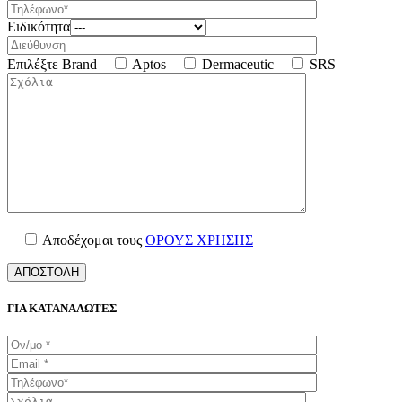
Ειδικότητα
Επιλέξτε Brand
Aptos
Dermaceutic
SRS
Αποδέχομαι τους
ΟΡΟΥΣ ΧΡΗΣΗΣ
ΓΙΑ ΚΑΤΑΝΑΛΩΤΕΣ