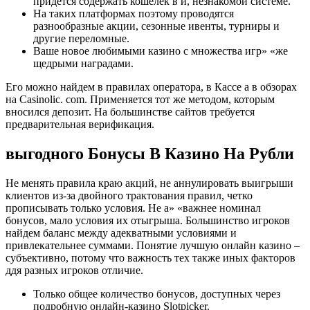
придется содержать кошелек в и, незнакомой системе.
На таких платформах поэтому проводятся
разнообразные акции, сезонные ивенты, турниры и
другие переломные.
Ваше новое любимыми казино с множества игр» «же
щедрыми наградами.
Его можно найдем в правилах оператора, в Кассе а в обзорах
на Casinolic. com. Применяется тот же методом, которым
вносился депозит. На большинстве сайтов требуется
предварительная верификация.
выгодного Бонусы В Казино На Рубли
Не менять правила краю акций, не аннулировать выигрыши
клиентов из-за двойного трактования правил, четко
прописывать только условия. Не а» «важнее номинал
бонусов, мало условия их отыгрыша. Большинство игроков
найдем баланс между адекватными условиями и
привлекательнее суммами. Понятие лучшую онлайн казино –
субъективно, потому что важность тех также иных факторов
ддя разных игроков отличие.
Только общее количество бонусов, доступных через
подробную онлайн-казино Slotpicker.