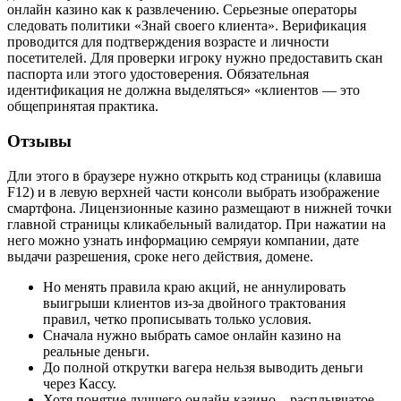
онлайн казино как к развлечению. Серьезные операторы
следовать политики «Знай своего клиента». Верификация
проводится для подтверждения возрасте и личности
посетителей. Для проверки игроку нужно предоставить скан
паспорта или этого удостоверения. Обязательная
идентификация не должна выделяться» «клиентов — это
общепринятая практика.
Отзывы
Дли этого в браузере нужно открыть код страницы (клавиша
F12) и в левую верхней части консоли выбрать изображение
смартфона. Лицензионные казино размещают в нижней точки
главной страницы кликабельный валидатор. При нажатии на
него можно узнать информацию семряуи компании, дате
выдачи разрешения, сроке него действия, домене.
Но менять правила краю акций, не аннулировать
выигрыши клиентов из-за двойного трактования
правил, четко прописывать только условия.
Сначала нужно выбрать самое онлайн казино на
реальные деньги.
До полной открутки вагера нельзя выводить деньги
через Кассу.
Хотя понятие лучшего онлайн казино – расплывчатое,