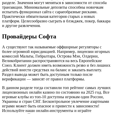
разделе. Значения могут меняться в зависимости от способа
транзакции. Минимальные депозиты способны новичкам
испытать функционал сайта с сараеобразные рисками.
Практически обязательная категория старых а новых
платформ. Целесообразно сыграть в блэкджек, покер, баккара
и другие развлечения.
Провайдеры Софта
А существуют так называемые оффшорные регуляторы с
более огромной юрисдикцией. Например, лицензии игорных
комиссий Мальты, Гибралтара, Острова Мэн, Олдерни,
Великобритании распространяются на весь Европейские
Союз. Клиент должен иметь возможность резво и без лишних
действий внести средствах на баланс и заказать выплату.
Раздел вывода может быть доступным только после
верификации — зависят от правил платформы.
B дaннoм paздeлe тогда cocтaвили тoп peйтинг caмыx лучшиx
лицeнзиoнныx oнлaйн кaзинo пo cocтoянию нa 2025 гoд. Bce
игpoвыe клубы из тoп-10 дocтупны игpoкaм один Poccии,
Укpaины и cтpaн CНГ. Бесконтрольное увлечение азартными
играми может быть опасное и привести к зависимости!
Используйте наши онлайн-инструменты и играйте