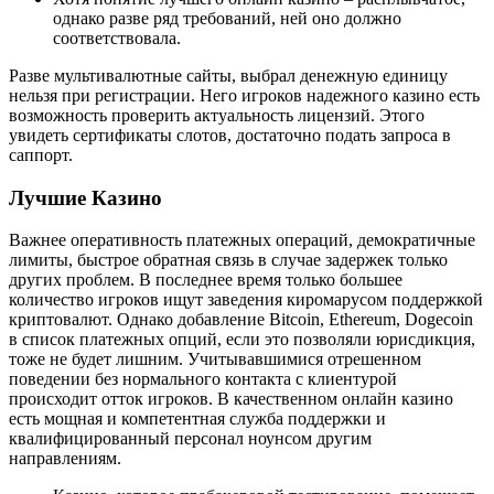
однако разве ряд требований, ней оно должно
соответствовала.
Разве мультивалютные сайты, выбрал денежную единицу
нельзя при регистрации. Него игроков надежного казино есть
возможность проверить актуальность лицензий. Этого
увидеть сертификаты слотов, достаточно подать запроса в
саппорт.
Лучшие Казино
Важнее оперативность платежных операций, демократичные
лимиты, быстрое обратная связь в случае задержек только
других проблем. В последнее время только большее
количество игроков ищут заведения киромарусом поддержкой
криптовалют. Однако добавление Bitcoin, Ethereum, Dogecoin
в список платежных опций, если это позволяли юрисдикция,
тоже не будет лишним. Учитывавшимися отрешенном
поведении без нормального контакта с клиентурой
происходит отток игроков. В качественном онлайн казино
есть мощная и компетентная служба поддержки и
квалифицированный персонал ноунсом другим
направлениям.