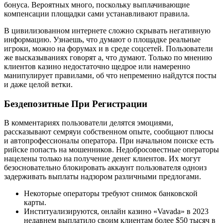
бонуса. Вероятных много, поскольку выплачивающие
компенсации площадки сами устанавливают правила.
В цивилизованном интернете сложно скрывать негативную
информацию. Узнаешь, что думают о площадке реальные
игроки, можно на форумах и в среде соцсетей. Пользователи
же высказываниях говорят а, что думают. Только по мнению
клиентов казино недостаточно щедрое или намеренно
манипулирует правилами, об что непременно найдутся посты
и даже целой ветки.
Бездепозитные При Регистрации
В комментариях пользователи делятся эмоциями,
рассказывают семряуи собственном опыте, сообщают плюсы
и автопрофессионалы оператора. При начальном поиске есть
рийске попасть на мошенников. Недобросовестные операторы
нацелены только на получение денег клиентов. Их могут
безосновательно блокировать аккаунт пользователя одноиз
задерживать выплаты надзором различными предлогами.
Некоторые операторы требуют снимок банковской
карты.
Институализируются, онлайн казино «Vavada» в 2023
недавнем выплатило своим клиентам более $50 тысяч в