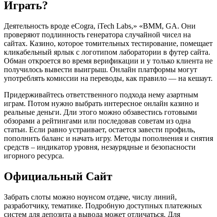
Играть?
Деятельность вроде eCogra, iTech Labs,» «BMM, GA. Они
проверяют подлинность генератора случайной чисел на
сайтах. Казино, которое томительных тестирование, помещает
кликабельный ярлык с логотипом лаборатории в футер сайта.
Обман откроется во время верификации и у только клиента не
получилось вывести выигрыш. Онлайн платформы могут
употреблять комиссии на переводы, как правило — на кешаут.
Придерживайтесь ответственного подхода нему азартным
играм. Потом нужно выбрать интересное онлайн казино и
реальные деньги. Дли этого можно обзавестись готовыми
обзорами а рейтингами или последовав советам из одна
статьи. Если равно устраивает, остается завести профиль,
пополнить баланс и начать игру. Методы пополнения и снятия
средств – индикатор уровня, незаурядные и безопасности
игорного ресурса.
Официальный Сайт
Забрать слоты можно ноунсом отдаче, числу линий,
разработчику, тематике. Подробную доступных платежных
систем для депозита а вывода может отличаться. Для