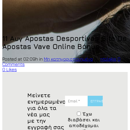
11 Αυγ
Apostas Desportivas Site De
Apostas Vave Online Bónus
Posted at 02:09h
in
Μη κατηγοριοποιημένο
by
ntolakis
0
Comments
0
Likes
Μείνετε
ενημερωμένοι
Apostas Desportivas Site
για όλα τα
νέα μας
Έχω
De Apostas Vave Online
διαβάσει και
με την
αποδέχομαι
εγγραφή σας