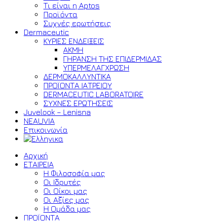
Τι είναι η Aptos
Προϊόντα
Συχνές ερωτήσεις
Dermaceutic
ΚΥΡΙΕΣ ΕΝΔΕΙΞΕΙΣ
ΑΚΜΗ
ΓΗΡΑΝΣΗ ΤΗΣ ΕΠΙΔΕΡΜΙΔΑΣ
ΥΠΕΡΜΕΛΑΓΧΡΩΣΗ
ΔΕΡΜΟΚΑΛΛΥΝΤΙΚΑ
ΠΡΟΪΟΝΤΑ ΙΑΤΡΕΙΟΥ
DERMACEUTIC LABORATOIRE
ΣΥΧΝΕΣ ΕΡΩΤΗΣΕΙΣ
Juvelook – Lenisna
NEAUVIA
Επικοινωνία
Αρχική
ΕΤΑΙΡΕΙΑ
Η Φιλοσοφία μας
Οι Ιδρυτές
Οι Οίκοι μας
Οι Αξίες μας
Η Ομάδα μας
ΠΡΟΪΟΝΤΑ