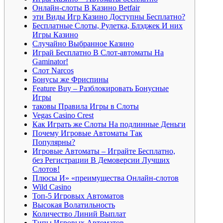
Онлайн-слоты В Казино Betfair
эти Виды Игр Казино Доступны Бесплатно?
Бесплатные Слоты, Рулетка, Блэджек И них
Игры Казино
Случайно Выбранное Казино
Играй Бесплатно В Слот-автоматы На
Gaminator!
Слот Narcos
Бонусы же Фриспины
Feature Buy – Разблокировать Бонусные
Игры
таковы Правила Игры в Слоты
Vegas Casino Crest
Как Играть же Слоты На подлинные Деньги
Почему Игровые Автоматы Так
Популярны?
Игровые Автоматы – Играйте Бесплатно,
без Регистрации В Демоверсии Лучших
Слотов!
Плюсы И» «преимущества Онлайн-слотов
Wild Casino
Топ-5 Игровых Автоматов
Высокая Волатильность
Количество Линий Выплат
Типы Игровых Автоматов