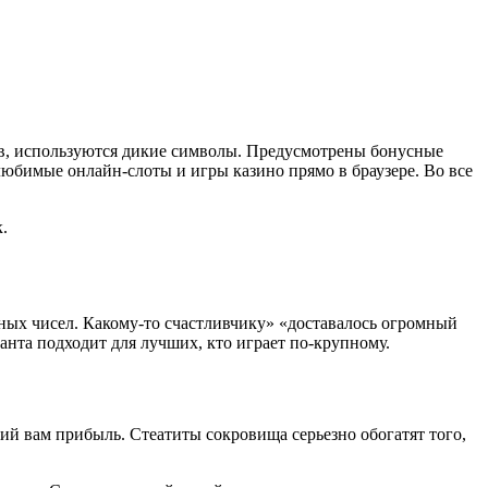
в, используются дикие символы. Предусмотрены бонусные
любимые онлайн-слоты и игры казино прямо в браузере. Во все
.
ных чисел. Какому-то счастливчику» «доставалось огромный
анта подходит для лучших, кто играет по-крупному.
й вам прибыль. Стеатиты сокровища серьезно обогатят того,