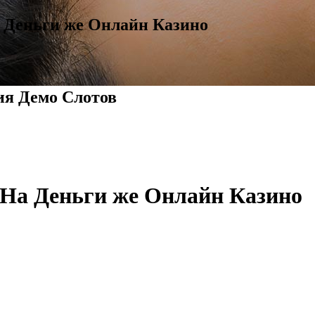
 Деньги же Онлайн Казино
ия Демо Слотов
На Деньги же Онлайн Казино