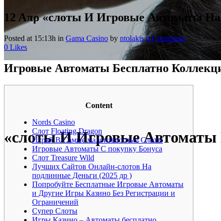
12 Απρ
«слоты И Игровые Автоматы На
Posted at 15:13h
in
Gama Casino
by
ntolakis
0 Comments
0
Likes
Игровые Автоматы Бесплатно Коллекц
Content
Nords Casino
Слот Floating Dragon
«слоты И Игровые Автоматы 
Играй В Самые малоизвестные Слоты
Игровые Автоматы С покупку Бонуса
Слот Treasure Wild
Лучших Сайтов Онлайн-слотов На
подлинные Деньги (2025 др )
Попробуйте Бесплатные Игровые Автоматы
и Другие Игры Казино Без Регистрации и
Ограничений
Супер Слоты
Игры Казино – Автоматы бесплатно