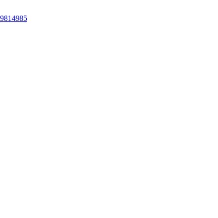
 9814985