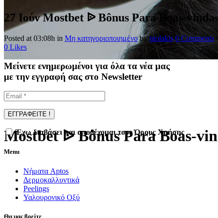
27 Ιούν
Mostbet ᐉ Bônus Para Boas-vindas
Posted at 03:08h
in
Μη κατηγοριοποιημένο
by
ntolakis
0 Comments
0
Likes
Μείνετε ενημερωμένοι για όλα τα νέα μας
με την εγγραφή σας στο Newsletter
Mostbet ᐉ Bônus Para Boas-vin
Έχω διαβάσει και αποδέχομαι τους Όρους Χρήσης
Menu
Νήματα Aptos
Δερμοκαλλυντικά
Peelings
Υαλουρονικό Οξύ
Θα μας βρείτε