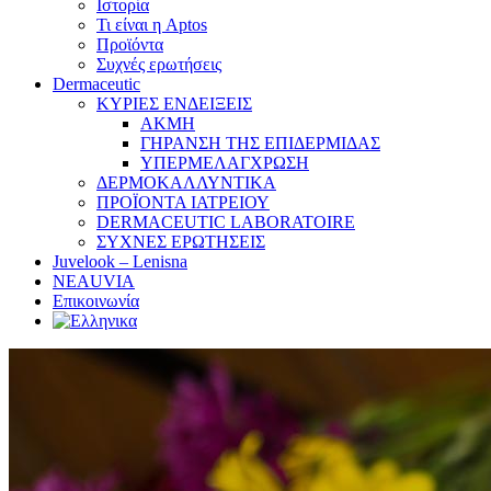
Ιστορία
Τι είναι η Aptos
Προϊόντα
Συχνές ερωτήσεις
Dermaceutic
ΚΥΡΙΕΣ ΕΝΔΕΙΞΕΙΣ
ΑΚΜΗ
ΓΗΡΑΝΣΗ ΤΗΣ ΕΠΙΔΕΡΜΙΔΑΣ
ΥΠΕΡΜΕΛΑΓΧΡΩΣΗ
ΔΕΡΜΟΚΑΛΛΥΝΤΙΚΑ
ΠΡΟΪΟΝΤΑ ΙΑΤΡΕΙΟΥ
DERMACEUTIC LABORATOIRE
ΣΥΧΝΕΣ ΕΡΩΤΗΣΕΙΣ
Juvelook – Lenisna
NEAUVIA
Επικοινωνία