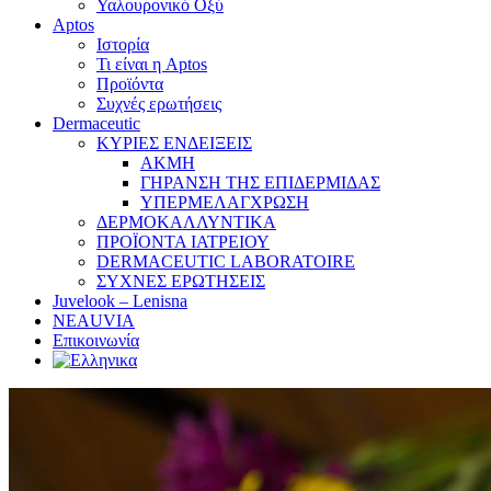
Υαλουρονικό Οξύ
Aptos
Ιστορία
Τι είναι η Aptos
Προϊόντα
Συχνές ερωτήσεις
Dermaceutic
ΚΥΡΙΕΣ ΕΝΔΕΙΞΕΙΣ
ΑΚΜΗ
ΓΗΡΑΝΣΗ ΤΗΣ ΕΠΙΔΕΡΜΙΔΑΣ
ΥΠΕΡΜΕΛΑΓΧΡΩΣΗ
ΔΕΡΜΟΚΑΛΛΥΝΤΙΚΑ
ΠΡΟΪΟΝΤΑ ΙΑΤΡΕΙΟΥ
DERMACEUTIC LABORATOIRE
ΣΥΧΝΕΣ ΕΡΩΤΗΣΕΙΣ
Juvelook – Lenisna
NEAUVIA
Επικοινωνία