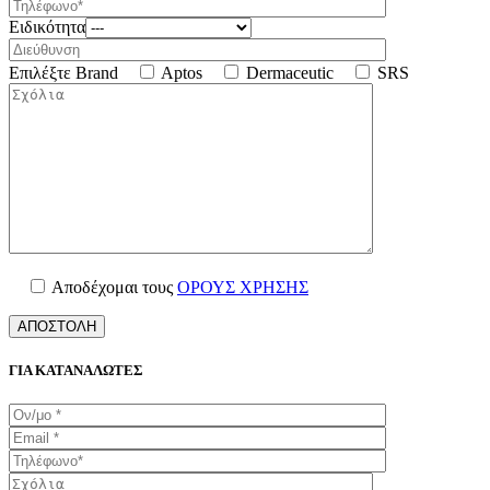
Ειδικότητα
Επιλέξτε Brand
Aptos
Dermaceutic
SRS
Αποδέχομαι τους
ΟΡΟΥΣ ΧΡΗΣΗΣ
ΓΙΑ ΚΑΤΑΝΑΛΩΤΕΣ