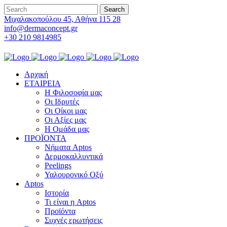
Μιχαλακοπούλου 45, Αθήνα 115 28
info@dermaconcept.gr
+30 210 9814985
Αρχική
ΕΤΑΙΡΕΙΑ
Η Φιλοσοφία μας
Οι Ιδρυτές
Οι Οίκοι μας
Οι Αξίες μας
Η Ομάδα μας
ΠΡΟΪΟΝΤΑ
Νήματα Aptos
Δερμοκαλλυντικά
Peelings
Υαλουρονικό Οξύ
Aptos
Ιστορία
Τι είναι η Aptos
Προϊόντα
Συχνές ερωτήσεις