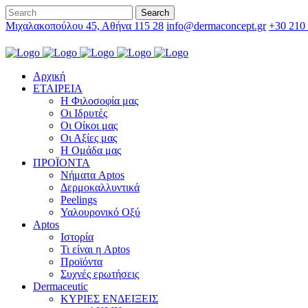
Μιχαλακοπούλου 45, Αθήνα 115 28
info@dermaconcept.gr
+30 210
Αρχική
ΕΤΑΙΡΕΙΑ
Η Φιλοσοφία μας
Οι Ιδρυτές
Οι Οίκοι μας
Οι Αξίες μας
Η Ομάδα μας
ΠΡΟΪΟΝΤΑ
Νήματα Aptos
Δερμοκαλλυντικά
Peelings
Υαλουρονικό Οξύ
Aptos
Ιστορία
Τι είναι η Aptos
Προϊόντα
Συχνές ερωτήσεις
Dermaceutic
ΚΥΡΙΕΣ ΕΝΔΕΙΞΕΙΣ