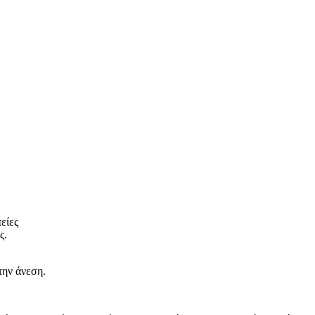
είες
ς.
την άνεση.