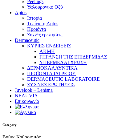
Peelings
Υαλουρονικό Οξύ
Aptos
Ιστορία
Τι είναι η Aptos
Προϊόντα
Συχνές ερωτήσεις
Dermaceutic
ΚΥΡΙΕΣ ΕΝΔΕΙΞΕΙΣ
ΑΚΜΗ
ΓΗΡΑΝΣΗ ΤΗΣ ΕΠΙΔΕΡΜΙΔΑΣ
ΥΠΕΡΜΕΛΑΓΧΡΩΣΗ
ΔΕΡΜΟΚΑΛΛΥΝΤΙΚΑ
ΠΡΟΪΟΝΤΑ ΙΑΤΡΕΙΟΥ
DERMACEUTIC LABORATOIRE
ΣΥΧΝΕΣ ΕΡΩΤΗΣΕΙΣ
Juvelook – Lenisna
NEAUVIA
Επικοινωνία
Category
Βαθύς Καθαρισμός