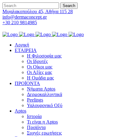
Μιχαλακοπούλου 45, Αθήνα 115 28
info@dermaconcept.gr
+30 210 9814985
Αρχική
ΕΤΑΙΡΕΙΑ
Η Φιλοσοφία μας
Οι Ιδρυτές
Οι Οίκοι μας
Οι Αξίες μας
Η Ομάδα μας
ΠΡΟΪΟΝΤΑ
Νήματα Aptos
Δερμοκαλλυντικά
Peelings
Υαλουρονικό Οξύ
Aptos
Ιστορία
Τι είναι η Aptos
Προϊόντα
Συχνές ερωτήσεις