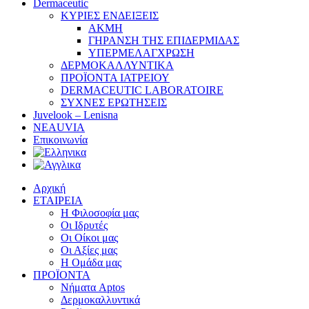
Dermaceutic
ΚΥΡΙΕΣ ΕΝΔΕΙΞΕΙΣ
ΑΚΜΗ
ΓΗΡΑΝΣΗ ΤΗΣ ΕΠΙΔΕΡΜΙΔΑΣ
ΥΠΕΡΜΕΛΑΓΧΡΩΣΗ
ΔΕΡΜΟΚΑΛΛΥΝΤΙΚΑ
ΠΡΟΪΟΝΤΑ ΙΑΤΡΕΙΟΥ
DERMACEUTIC LABORATOIRE
ΣΥΧΝΕΣ ΕΡΩΤΗΣΕΙΣ
Juvelook – Lenisna
NEAUVIA
Επικοινωνία
Αρχική
ΕΤΑΙΡΕΙΑ
Η Φιλοσοφία μας
Οι Ιδρυτές
Οι Οίκοι μας
Οι Αξίες μας
Η Ομάδα μας
ΠΡΟΪΟΝΤΑ
Νήματα Aptos
Δερμοκαλλυντικά