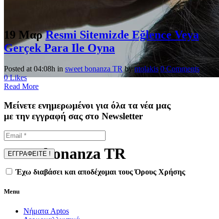
19 Μαρ
Resmi Sitemizde Eğlence Veya
Gerçek Para Ile Oyna
Posted at 04:08h
in
sweet bonanza TR
by
ntolakis
0 Comments
0
Likes
Read More
Μείνετε ενημερωμένοι για όλα τα νέα μας
με την εγγραφή σας στο Newsletter
sweet bonanza TR
Έχω διαβάσει και αποδέχομαι τους Όρους Χρήσης
Menu
Νήματα Aptos