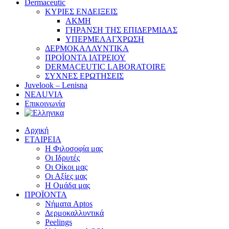
Dermaceutic
ΚΥΡΙΕΣ ΕΝΔΕΙΞΕΙΣ
ΑΚΜΗ
ΓΗΡΑΝΣΗ ΤΗΣ ΕΠΙΔΕΡΜΙΔΑΣ
ΥΠΕΡΜΕΛΑΓΧΡΩΣΗ
ΔΕΡΜΟΚΑΛΛΥΝΤΙΚΑ
ΠΡΟΪΟΝΤΑ ΙΑΤΡΕΙΟΥ
DERMACEUTIC LABORATOIRE
ΣΥΧΝΕΣ ΕΡΩΤΗΣΕΙΣ
Juvelook – Lenisna
NEAUVIA
Επικοινωνία
Αρχική
ΕΤΑΙΡΕΙΑ
Η Φιλοσοφία μας
Οι Ιδρυτές
Οι Οίκοι μας
Οι Αξίες μας
Η Ομάδα μας
ΠΡΟΪΟΝΤΑ
Νήματα Aptos
Δερμοκαλλυντικά
Peelings