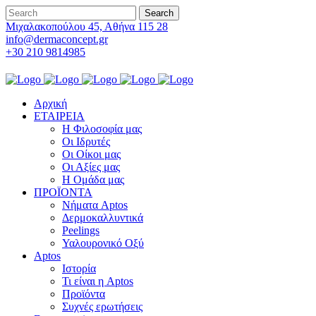
Μιχαλακοπούλου 45, Αθήνα 115 28
info@dermaconcept.gr
+30 210 9814985
Αρχική
ΕΤΑΙΡΕΙΑ
Η Φιλοσοφία μας
Οι Ιδρυτές
Οι Οίκοι μας
Οι Αξίες μας
Η Ομάδα μας
ΠΡΟΪΟΝΤΑ
Νήματα Aptos
Δερμοκαλλυντικά
Peelings
Υαλουρονικό Οξύ
Aptos
Ιστορία
Τι είναι η Aptos
Προϊόντα
Συχνές ερωτήσεις