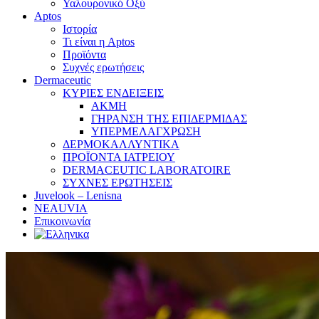
Υαλουρονικό Οξύ
Aptos
Ιστορία
Τι είναι η Aptos
Προϊόντα
Συχνές ερωτήσεις
Dermaceutic
ΚΥΡΙΕΣ ΕΝΔΕΙΞΕΙΣ
ΑΚΜΗ
ΓΗΡΑΝΣΗ ΤΗΣ ΕΠΙΔΕΡΜΙΔΑΣ
ΥΠΕΡΜΕΛΑΓΧΡΩΣΗ
ΔΕΡΜΟΚΑΛΛΥΝΤΙΚΑ
ΠΡΟΪΟΝΤΑ ΙΑΤΡΕΙΟΥ
DERMACEUTIC LABORATOIRE
ΣΥΧΝΕΣ ΕΡΩΤΗΣΕΙΣ
Juvelook – Lenisna
NEAUVIA
Επικοινωνία