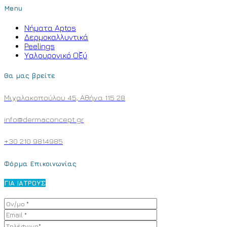
Menu
Νήματα Aptos
Δερμοκαλλυντικά
Peelings
Υαλουρονικό Οξύ
Θα μας βρείτε
Μιχαλακοπούλου 45, Αθήνα 115 28
info@dermaconcept.gr
+30 210 9814985
Φόρμα Επικοινωνίας
ΓΙΑ ΙΑΤΡΟΥΣ