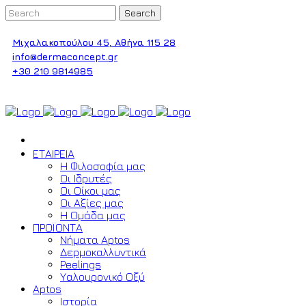
Μιχαλακοπούλου 45, Αθήνα 115 28
info@dermaconcept.gr
+30 210 9814985
ΕΤΑΙΡΕΙΑ
Η Φιλοσοφία μας
Οι Ιδρυτές
Οι Οίκοι μας
Οι Αξίες μας
Η Ομάδα μας
ΠΡΟΪΟΝΤΑ
Νήματα Aptos
Δερμοκαλλυντικά
Peelings
Υαλουρονικό Οξύ
Aptos
Ιστορία