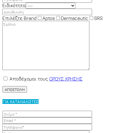
Ειδικότητα
Επιλέξτε Brand
Aptos
Dermaceutic
SRS
Αποδέχομαι τους
ΟΡΟΥΣ ΧΡΗΣΗΣ
ΓΙΑ ΚΑΤΑΝΑΛΩΤΕΣ